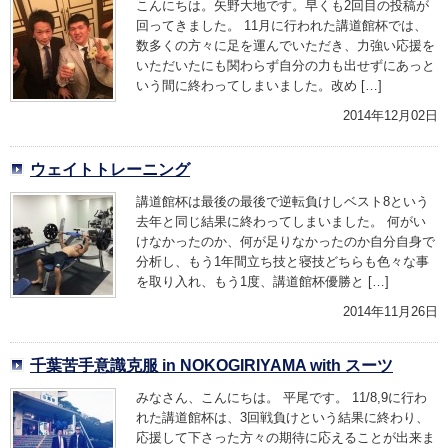
こんにちは。矢野大地です。早くも2回目の投稿が
回ってきました。 11月に行われた講道館杯では、
数多くの方々に足を運んでいただき、力強い応援を
いただいたにも関わらず自分の力も出せずにあっと
いう間に終わってしまいました。改め […]
2014年12月02日
ウェイトトレーニング
講道館杯は最後の最後で逆転負けしベスト8という
去年と同じ結果に終わってしまいました。 何がい
けなかったのか、何が足りなかったのか自分自身で
分析し、もう1年間立ち技と寝技どちらも色々な事
を取り入れ、もう1度、講道館杯優勝と […]
2014年11月26日
千葉苦手意識克服 in NOKOGIRIYAMA with スーツ
みなさん、こんにちは。 平尾です。 11/8,9に行わ
れた講道館杯は、3回戦負けという結果に終わり、
応援して下さった方々の期待に応えることが出来ま