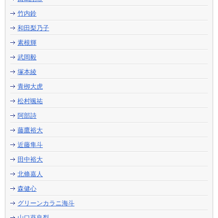
竹内鈴
和田梨乃子
素根輝
武岡毅
塚本綾
青栁大虎
松村颯祐
阿部詩
藤鷹裕大
近藤隼斗
田中裕大
北條嘉人
森健心
グリーンカラニ海斗
山口葵良梨