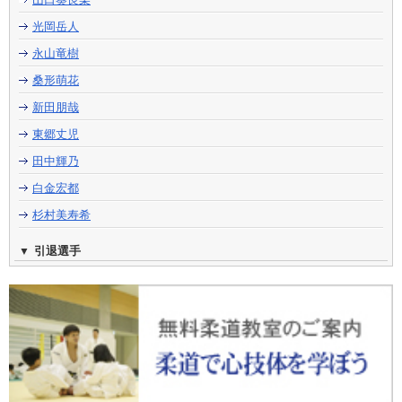
光岡岳人
永山竜樹
桑形萌花
新田朋哉
東郷丈児
田中輝乃
白金宏都
杉村美寿希
引退選手