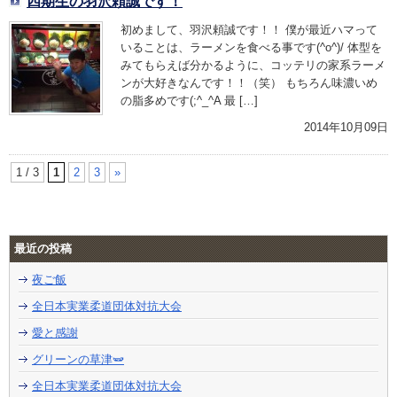
四期生の羽沢頼誠です！
初めまして、羽沢頼誠です！！ 僕が最近ハマって
いることは、ラーメンを食べる事です(^o^)/ 体型を
みてもらえば分かるように、コッテリの家系ラーメ
ンが大好きなんです！！（笑） もちろん味濃いめ
の脂多めです(;^_^A 最 […]
2014年10月09日
1 / 3
1
2
3
»
最近の投稿
夜ご飯
全日本実業柔道団体対抗大会
愛と感謝
グリーンの草津🫛
全日本実業柔道団体対抗大会