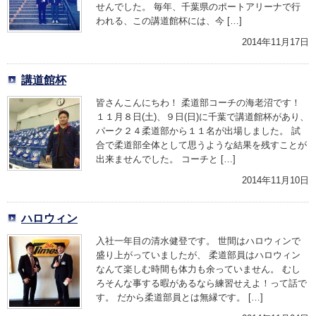
せんでした。 毎年、千葉県のポートアリーナで行
われる、この講道館杯には、今 […]
2014年11月17日
講道館杯
皆さんこんにちわ！ 柔道部コーチの海老沼です！
１１月８日(土)、９日(日)に千葉で講道館杯があり、
パーク２４柔道部から１１名が出場しました。 試
合で柔道部全体として思うような結果を残すことが
出来ませんでした。 コーチと […]
2014年11月10日
ハロウィン
入社一年目の清水健登です。 世間はハロウィンで
盛り上がっていましたが、 柔道部員はハロウィン
なんて楽しむ時間も体力も余っていません。 むし
ろそんな事する暇があるなら練習せえよ！って話で
す。 だから柔道部員とは無縁です。 […]