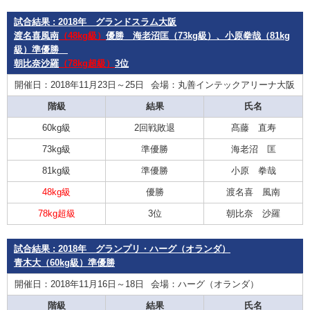
試合結果 : 2018年 グランドスラム大阪
渡名喜風南
（48kg級）
優勝 海老沼匡（73kg級）、小原拳哉（81kg
級）準優勝
朝比奈沙羅
（78kg超級）
3位
開催日：2018年11月23日～25日
会場：丸善インテックアリーナ大阪
階級
結果
氏名
60kg級
2回戦敗退
髙藤 直寿
73kg級
準優勝
海老沼 匡
81kg級
準優勝
小原 拳哉
48kg級
優勝
渡名喜 風南
78kg超級
3位
朝比奈 沙羅
試合結果 : 2018年 グランプリ・ハーグ（オランダ）
青木大（60kg級）準優勝
開催日：2018年11月16日～18日
会場：ハーグ（オランダ）
階級
結果
氏名