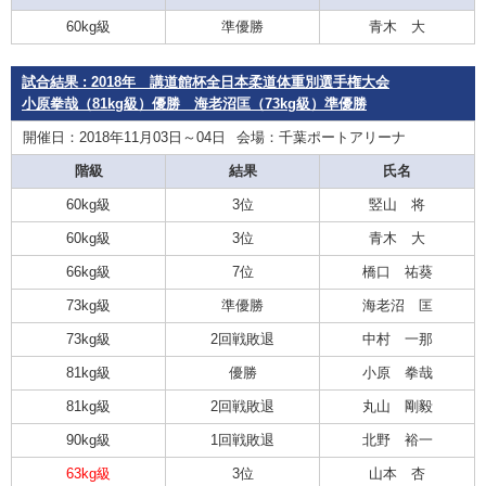
60kg級
準優勝
青木 大
試合結果 : 2018年 講道館杯全日本柔道体重別選手権大会
小原拳哉（81kg級）優勝 海老沼匡（73kg級）準優勝
開催日：2018年11月03日～04日
会場：千葉ポートアリーナ
階級
結果
氏名
60kg級
3位
竪山 将
60kg級
3位
青木 大
66kg級
7位
橋口 祐葵
73kg級
準優勝
海老沼 匡
73kg級
2回戦敗退
中村 一那
81kg級
優勝
小原 拳哉
81kg級
2回戦敗退
丸山 剛毅
90kg級
1回戦敗退
北野 裕一
63kg級
3位
山本 杏