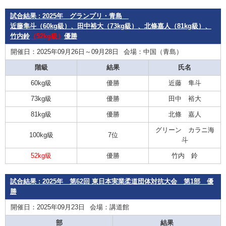
試合結果 : 2025年 グランプリ・青島
近藤隼斗（60kg級）、田中裕大（73kg級）、北條嘉人（81kg級）、
竹内鈴
（52kg級）
優勝
開催日：2025年09月26日～09月28日
会場：中国（青島）
階級
結果
氏名
60kg級
優勝
近藤 隼斗
73kg級
優勝
田中 裕大
81kg級
優勝
北條 嘉人
グリーン カラニ海
100kg級
7位
斗
52kg級
優勝
竹内 鈴
試合結果 : 2025年 第62回 東日本実業柔道団体対抗大会 第1部 優
勝
開催日：2025年09月23日
会場：講道館
部
結果