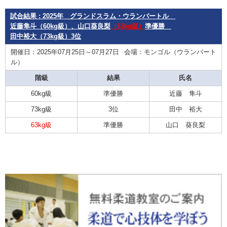
試合結果 : 2025年 グランドスラム・ウランバートル
近藤隼斗（60kg級）、山口葵良梨
（63kg級）
準優勝
田中裕大（73kg級）3位
開催日：2025年07月25日～07月27日
会場：モンゴル（ウランバート
ル）
階級
結果
氏名
60kg級
準優勝
近藤 隼斗
73kg級
3位
田中 裕大
63kg級
準優勝
山口 葵良梨