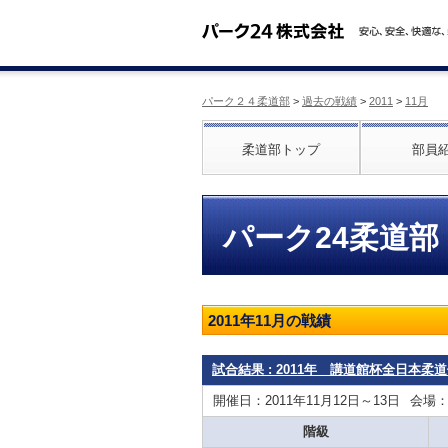
パーク２４柔道部
>
過去の戦績
>
2011
>
11月
柔道部トップ
部員
パーク24柔道部
2011年11月の戦績
試合結果 : 2011年 講道館杯全日本
開催日：2011年11月12日～13日
会場
階級