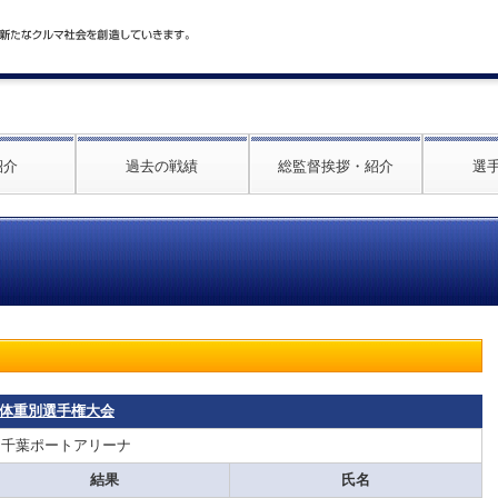
紹介
過去の戦績
総監督挨拶・紹介
選
柔道体重別選手権大会
：千葉ポートアリーナ
結果
氏名