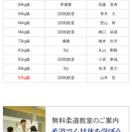
60kg級
準優勝
髙藤 直寿
60kg級
1回戦敗退
青木 大
66kg級
1回戦敗退
竪山 将
66kg級
1回戦敗退
橋口 祐葵
73kg級
優勝
橋本 壮市
81kg級
3位
丸山 剛毅
81kg級
1回戦敗退
小原 拳哉
90kg級
3位
長澤 憲大
57kg級
1回戦敗退
山本 杏