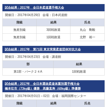
試合結果 : 2017年 全日本柔道選手権大会
開催日：2017年04月29日
会場：日本武道館
階級
結果
氏名
無差別級
3回戦敗退
丸山 剛毅
無差別級
1回戦敗退
北野 裕一
試合結果 : 2017年 第71回 東京実業柔道団体対抗大会
開催日：2017年04月23日
会場：講道館
部
結果
第1部・パーク２４A
1回戦敗退
試合結果 : 2017年 全日本選抜柔道体重別選手権大会
橋本壮市（73kg級）優勝 髙藤直寿（60kg級）準優勝
開催日：2017年04月01日～02日
会場：福岡国際センター
階級
結果
氏名