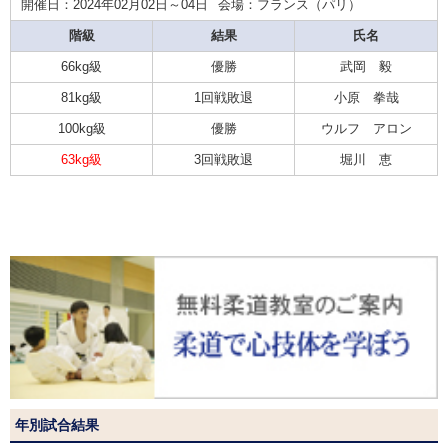
開催日：2024年02月02日～04日
会場：フランス（パリ）
階級
結果
氏名
66kg級
優勝
武岡 毅
81kg級
1回戦敗退
小原 拳哉
100kg級
優勝
ウルフ アロン
63kg級
3回戦敗退
堀川 恵
年別試合結果