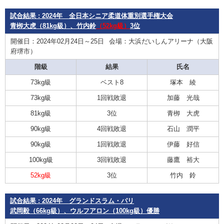
試合結果 : 2024年 全日本シニア柔道体重別選手権大会
青栁大虎（81kg級）、竹内鈴
（52kg級）
3位
開催日：2024年02月24日～25日
会場：大浜だいしんアリーナ（大阪
府堺市）
階級
結果
氏名
73kg級
ベスト8
塚本 綾
73kg級
1回戦敗退
加藤 光哉
81kg級
3位
青栁 大虎
90kg級
4回戦敗退
石山 潤平
90kg級
1回戦敗退
伊藤 好信
100kg級
3回戦敗退
藤鷹 裕大
52kg級
3位
竹内 鈴
試合結果 : 2024年 グランドスラム・パリ
武岡毅（66kg級）、ウルフアロン（100kg級）優勝