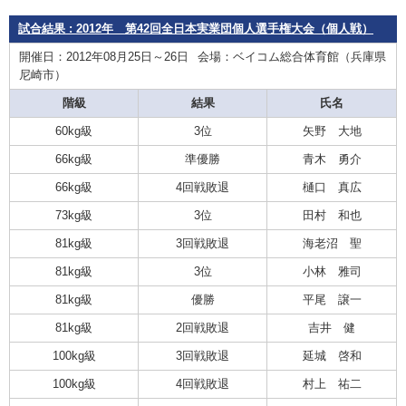
試合結果 : 2012年 第42回全日本実業団個人選手権大会（個人戦）
開催日：2012年08月25日～26日
会場：ベイコム総合体育館（兵庫県
尼崎市）
階級
結果
氏名
60kg級
3位
矢野 大地
66kg級
準優勝
青木 勇介
66kg級
4回戦敗退
樋口 真広
73kg級
3位
田村 和也
81kg級
3回戦敗退
海老沼 聖
81kg級
3位
小林 雅司
81kg級
優勝
平尾 譲一
81kg級
2回戦敗退
吉井 健
100kg級
3回戦敗退
延城 啓和
100kg級
4回戦敗退
村上 祐二