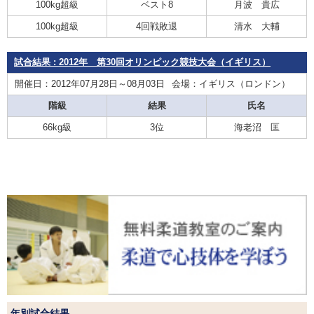
100kg超級
ベスト8
月波 貴広
100kg超級
4回戦敗退
清水 大輔
試合結果 : 2012年 第30回オリンピック競技大会（イギリス）
開催日：2012年07月28日～08月03日
会場：イギリス（ロンドン）
階級
結果
氏名
66kg級
3位
海老沼 匡
年別試合結果