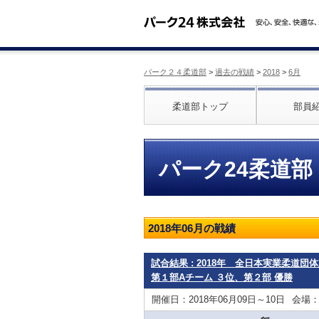
パーク２４柔道部
>
過去の戦績
>
2018
>
6月
柔道部トップ
部員
パーク24柔道部
2018年06月の戦績
試合結果 : 2018年 全日本実業柔道
第１部Aチーム ３位、第２部 優勝
開催日：2018年06月09日～10日
会場