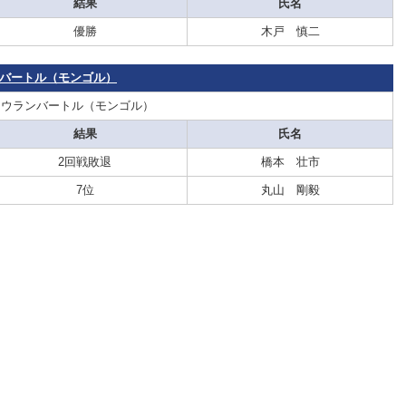
結果
氏名
優勝
木戸 慎二
ランバートル（モンゴル）
：ウランバートル（モンゴル）
結果
氏名
2回戦敗退
橋本 壮市
7位
丸山 剛毅