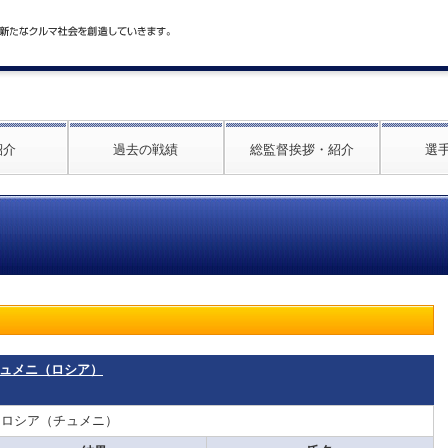
紹介
過去の戦績
総監督挨拶・紹介
選
・チュメニ（ロシア）
：ロシア（チュメニ）