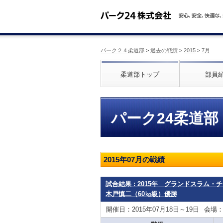
パーク２４柔道部
>
過去の戦績
>
2015
>
7月
柔道部トップ
部員
パーク24柔道部
2015年07月の戦績
試合結果 : 2015年 グランドスラム
木戸慎二（60㎏級）優勝
開催日：2015年07月18日～19日
会場