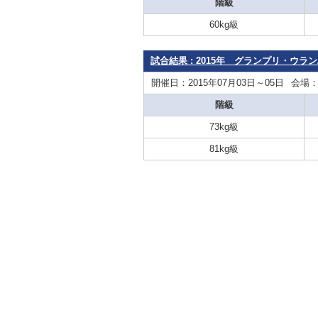
階級
60kg級
試合結果 : 2015年 グランプリ・ウ
開催日：2015年07月03日～05日
会場
階級
73kg級
81kg級