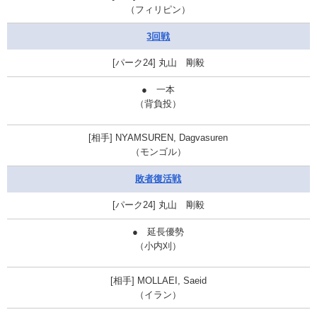
（フィリピン）
3回戦
丸山 剛毅
●
一本
（背負投）
NYAMSUREN, Dagvasuren
（モンゴル）
敗者復活戦
丸山 剛毅
●
延長優勢
（小内刈）
MOLLAEI, Saeid
（イラン）