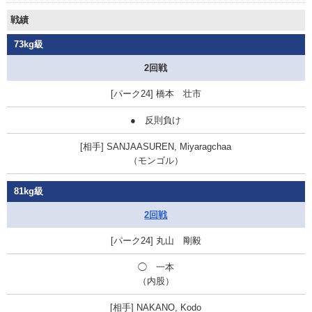
戦績
73kg級
2回戦
橋本 壮市
●
反則負け
SANJAASUREN, Miyaragchaa
（モンゴル）
81kg級
2回戦
丸山 剛毅
◯
一本
（内股）
NAKANO, Kodo