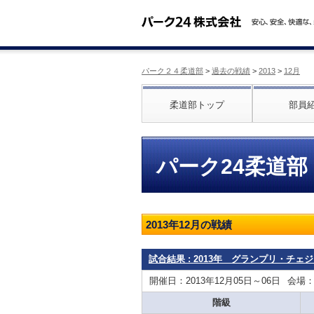
パーク２４柔道部
>
過去の戦績
>
2013
>
12月
柔道部トップ
部員
パーク24柔道部
2013年12月の戦績
試合結果 : 2013年 グランプリ・チェ
開催日：2013年12月05日～06日
会場
階級