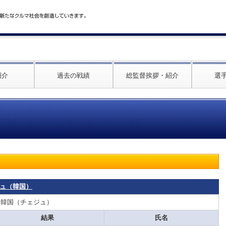
紹介
過去の戦績
総監督挨拶・紹介
選
ジュ（韓国）
：韓国（チェジュ）
結果
氏名