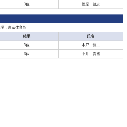
3位
菅原 健志
会場：東京体育館
結果
氏名
3位
木戸 慎二
3位
中井 貴裕