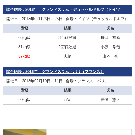
試合結果 : 2018年 グランドスラム・デュッセルドルフ（ドイツ）
開催日：2018年02月23日～25日
会場：ドイツ（デュッセルドルフ）
階級
結果
氏名
66kg級
3回戦敗退
橋口 祐葵
81kg級
2回戦敗退
小原 拳哉
57kg級
失格
山本 杏
試合結果 : 2018年 グランドスラム・パリ（フランス）
開催日：2018年02月10日～11日
会場：フランス（パリ）
階級
結果
氏名
90kg級
5位
長澤 憲大