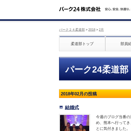
パーク２４柔道部
>
2018
>
2月
柔道部トップ
部員
パーク24柔道部
2018年02月の投稿
結婚式
今週のブログ当番の
め、熊本へ行ってき
とに気付きました。 