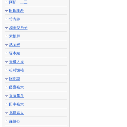
阿部一二三
田嶋剛希
竹内鈴
和田梨乃子
素根輝
武岡毅
塚本綾
青栁大虎
松村颯祐
阿部詩
藤鷹裕大
近藤隼斗
田中裕大
北條嘉人
森健心