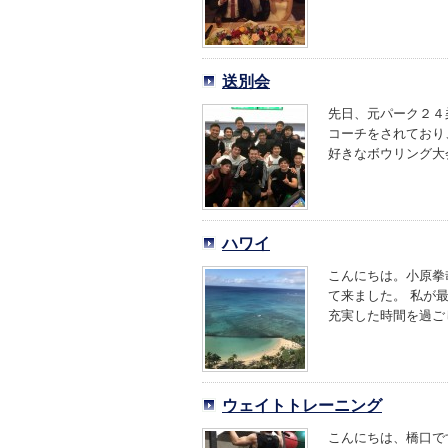
送別会
先日、元パーク２４
コーチをされており
好きなボウリング大会
ハワイ
こんにちは。小原拳
て来ました。 私が
充実した時間を過ごし
ウェイトトレーニング
こんにちは、橋口で