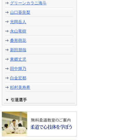
グリーンカラニ海斗
山口葵良梨
光岡岳人
永山竜樹
桑形萌花
新田朋哉
東郷丈児
田中輝乃
白金宏都
杉村美寿希
引退選手