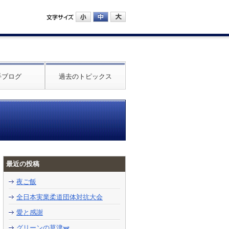
手ブログ
過去のトピックス
最近の投稿
夜ご飯
全日本実業柔道団体対抗大会
愛と感謝
グリーンの草津🫛