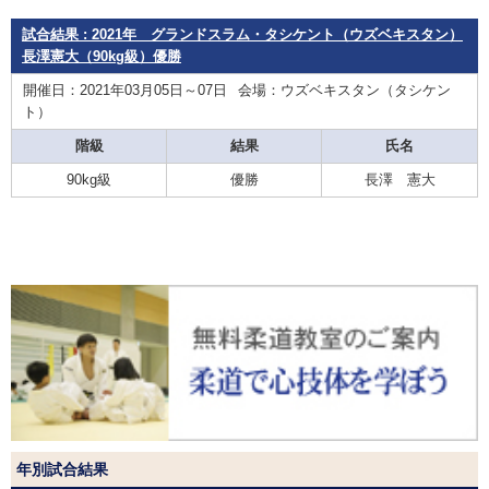
試合結果 : 2021年 グランドスラム・タシケント（ウズベキスタン）
長澤憲大（90kg級）優勝
開催日：2021年03月05日～07日
会場：ウズベキスタン（タシケン
ト）
階級
結果
氏名
90kg級
優勝
長澤 憲大
年別試合結果