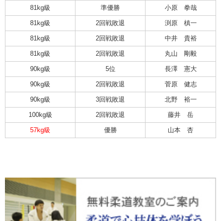
81kg級
準優勝
小原 拳哉
81kg級
2回戦敗退
渕原 槙一
81kg級
2回戦敗退
中井 貴裕
81kg級
2回戦敗退
丸山 剛毅
90kg級
5位
長澤 憲大
90kg級
2回戦敗退
菅原 健志
90kg級
3回戦敗退
北野 裕一
100kg級
2回戦敗退
藤井 岳
57kg級
優勝
山本 杏