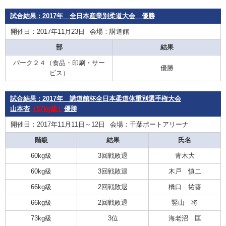
試合結果 : 2017年 全日本産業別柔道大会 優勝
開催日：2017年11月23日
会場：講道館
部
結果
パーク２４（食品・印刷・サー
優勝
ビス）
試合結果 : 2017年 講道館杯全日本柔道体重別選手権大会
山本杏
（57kg級）
優勝
開催日：2017年11月11日～12日
会場：千葉ポートアリーナ
階級
結果
氏名
60kg級
3回戦敗退
青木大
60kg級
3回戦敗退
木戸 慎二
66kg級
2回戦敗退
橋口 祐葵
66kg級
2回戦敗退
竪山 将
73kg級
3位
海老沼 匡