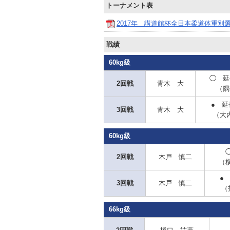
トーナメント表
2017年 講道館杯全日本柔道体重別
戦績
60kg級
◯
延
2回戦
青木 大
（隅
● 延
3回戦
青木 大
（大
60kg級
2回戦
木戸 慎二
（
●
3回戦
木戸 慎二
（
66kg級