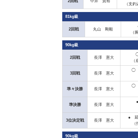
2回戦
中井 貴裕
（支釣
81kg級
2回戦
丸山 剛毅
（
90kg級
2回戦
長澤 憲大
（
◯
3回戦
長澤 憲大
◯
準々決勝
長澤 憲大
準決勝
長澤 憲大
●
延
3位決定戦
長澤 憲大
（
90kg級