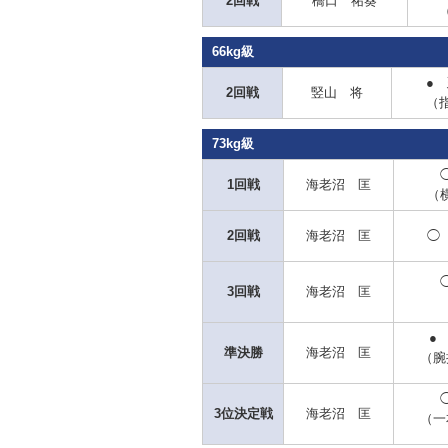
2回戦
橋口 祐葵
66kg級
●
2回戦
竪山 将
（
73kg級
1回戦
海老沼 匡
（
2回戦
海老沼 匡
◯
3回戦
海老沼 匡
●
準決勝
海老沼 匡
（腕
3位決定戦
海老沼 匡
（一