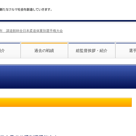
017年 講道館杯全日本柔道体重別選手権大会
紹介
過去の戦績
総監督挨拶・紹介
選