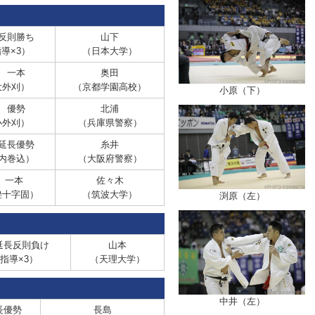
則勝ち
山下
導×3）
（日本大学）
 一本
奥田
大外刈）
（京都学園高校）
小原（下）
 優勢
北浦
小外刈）
（兵庫県警察）
延長優勢
糸井
内巻込）
（大阪府警察）
 一本
佐々木
挫十字固）
（筑波大学）
渕原（左）
長反則負け
山本
指導×3）
（天理大学）
中井（左）
優勢
長島