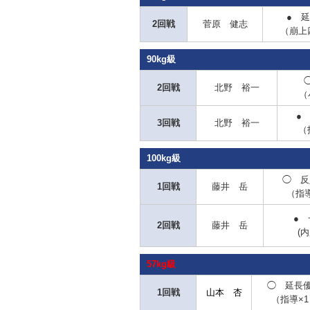
● 
2回戦
菅原 健志
（崩上
90kg級
2回戦
北野 裕一
（
●
3回戦
北野 裕一
（
100kg級
◯
反
1回戦
藤井 岳
（指導
● 
2回戦
藤井 岳
(内
57kg級
◯ 延長
1回戦
山本 杏
（指導×1