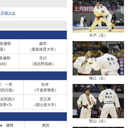
選手権大会
木戸（左）
長優勢
森田
落）
（鹿屋体育大学）
長優勢
市川
内刈）
（習志野高校）
橋口（左）
◯
一本
松本
横四方固）
（千葉県警察）
 反則負け
宮之原
指導×3）
（国士舘大学）
竪山（左）
●
優勢
奥田