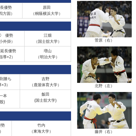
延長優勢
原田
四方固）
（桐蔭横浜大学）
◯
優勢
江畑
菅原（右）
小外掛）
（国士舘大学）
 延長優勢
増山
指導×2）
（明治大学）
則勝ち
吉野
×3）
（鹿屋体育大学）
北野（左）
飯田
一本
(国士舘大学)
股)
優勢
竹内
）
（東海大学）
藤井（右）