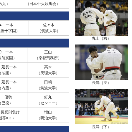
込足）
（日本中央競馬会）
●
一本
佐々木
腕挫十字固）
（筑波大学）
丸山（右）
◯
一本
三山
崩袈裟固）
（京都刑務所）
延長一本
高木
（払腰）
（天理大学）
延長一本
田嶋
長澤（左）
（内股）
（筑波大学）
●
優勢
釘丸
（巴投）
（センコー）
長反則負け
増山
指導×３）
（明治大学）
長澤（下）