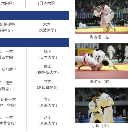
（大内刈）
（日本大学）
延長優勢
末木
指導×２）
（筑波大学）
海老沼（左）
◯
一本
福岡
横四方固）
（日本大学）
島田
反則勝ち
（國學院大学）
海老沼（右）
竹内
◯ 優勢
(新日鐵住金)
（隅返）
 延長一本
立川
挫十字固）
（東海大学）
◯ 一本
込山
本背負投）
（東海大学）
小原（左）