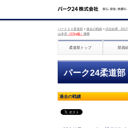
パーク２４柔道部
>
過去の戦績
>
試合結果 : 2
山本杏
（57kg級）
優勝
柔道部トップ
部員
パーク24柔道部
過去の戦績