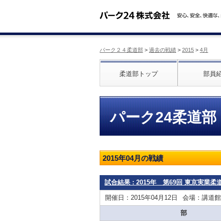
パーク２４柔道部
>
過去の戦績
>
2015
>
4月
柔道部トップ
部員
パーク24柔道部
2015年04月の戦績
試合結果 : 2015年 第69回 東京実業
開催日：2015年04月12日
会場：講道館
部