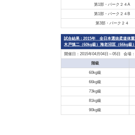
第1部・パーク２４A
第1部・パーク２４B
第3部・パーク２４
試合結果 : 2015年 全日本選抜柔道
木戸慎二（60kg級）海老沼匡（66kg級
開催日：2015年04月04日～05日
会場
階級
60kg級
66kg級
73kg級
81kg級
90kg級