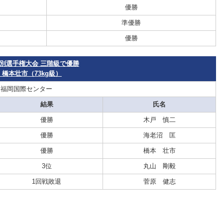
優勝
準優勝
優勝
体重別選手権大会 三階級で優勝
）橋本壮市（73kg級）
：福岡国際センター
結果
氏名
優勝
木戸 慎二
優勝
海老沼 匡
優勝
橋本 壮市
3位
丸山 剛毅
1回戦敗退
菅原 健志