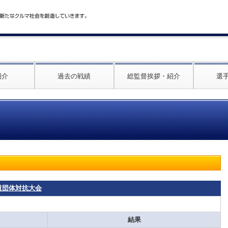
紹介
過去の戦績
総監督挨拶・紹介
選
柔道団体対抗大会
結果