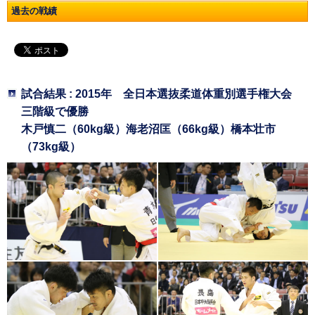
過去の戦績
試合結果 : 2015年 全日本選抜柔道体重別選手権大会
三階級で優勝
木戸慎二（60kg級）海老沼匡（66kg級）橋本壮市
（73kg級）