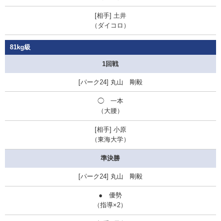
土井
（ダイコロ）
81kg級
1回戦
丸山 剛毅
◯
一本
（大腰）
小原
（東海大学）
準決勝
丸山 剛毅
●
優勢
（指導×2）