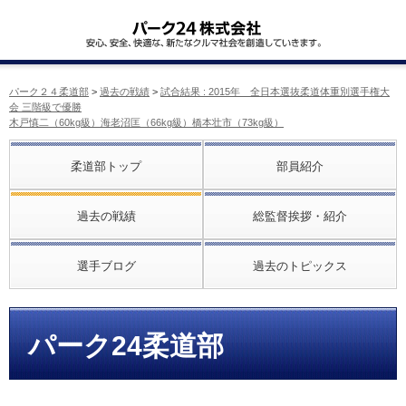
パーク２４柔道部
>
過去の戦績
>
試合結果 : 2015年 全日本選抜柔道体重別選手権大
会 三階級で優勝
木戸慎二（60kg級）海老沼匡（66kg級）橋本壮市（73kg級）
柔道部トップ
部員紹介
過去の戦績
総監督挨拶・紹介
選手ブログ
過去のトピックス
パーク24柔道部