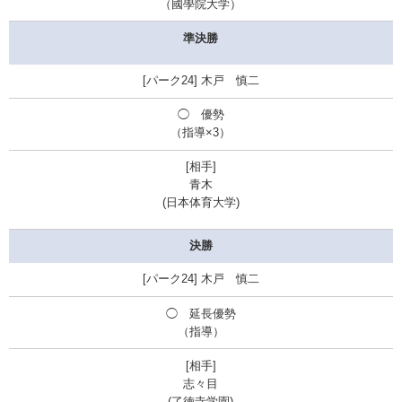
（國學院大学）
準決勝
木戸 慎二
◯ 優勢
（指導
×3
）
青木
(日本体育大学)
決勝
木戸 慎二
◯ 延長優勢
（指導）
志々目
(了徳寺学園)