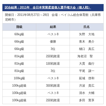
試合結果 : 2011年 全日本実業柔道個人選手権大会（個人戦）
開催日：2011年08月27日～28日
会場：ベイコム総合体育館（兵庫県
尼崎市）
階級
結果
氏名
60kg級
ベスト8
矢野 大地
66kg級
優勝
青木 勇介
66kg級
3位
樋口 真広
81kg級
2回戦敗退
海老沼 聖
81kg級
1回戦敗退
大貫 義行
81kg級
3位
平尾 譲一
100kg級
ベスト8
延城 啓和
100kg超級
3回戦敗退
月波 貴広
100kg超級
ベスト8
清水 大輔
100kg超級
2回戦敗退
多田 寛享