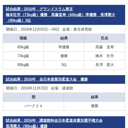
試合結果 : 2016年 グランドスラム東京
橋本壮市（73kg級）優勝 髙藤直寿（60kg級）準優勝 長澤憲大
（90kg級）3位
開催日：2016年12月02日～04日
会場：東京体育館
階級
結果
氏名
60kg級
準優勝
髙藤 直寿
73kg級
優勝
橋本 壮市
90kg級
3位
長澤 憲大
試合結果 : 2016年 全日本産業別柔道大会 優勝
開催日：2016年11月23日
会場：講道館
部
結果
パーク２４
優勝
試合結果 : 2016年 講道館杯全日本柔道体重別選手権大会
長澤憲大（90kg級）優勝