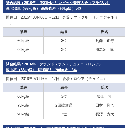
試合結果 : 2016年 第31回オリンピック競技大会（ブラジル）
海老沼匡（66kg級） 髙藤直寿（60kg級）3位
開催日：2016年08月06日～12日
会場：ブラジル（リオデジャネイ
ロ）
階級
結果
氏名
60kg級
3位
髙藤 直寿
66kg級
3位
海老沼 匡
試合結果 : 2016年 グランドスラム・チュメニ（ロシア）
竪山将（66kg級） 長澤憲大（90kg級）3位
開催日：2016年07月16日～17日
会場：ロシア（チュメニ）
階級
結果
氏名
66kg級
3位
竪山 将
73kg級
2回戦敗退
田村 和也
90kg級
3位
長澤 憲大