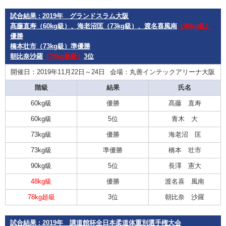
試合結果 : 2019年 グランドスラム大阪
髙藤直寿（60kg級）、海老沼匡（73kg級）、渡名喜風南
（48kg級）
優勝
橋本壮市（73kg級）準優勝
朝比奈沙羅
（78kg超級）
3位
開催日：2019年11月22日～24日
会場：丸善インテックアリーナ大阪
階級
結果
氏名
60kg級
優勝
髙藤 直寿
60kg級
5位
青木 大
73kg級
優勝
海老沼 匡
73kg級
準優勝
橋本 壮市
90kg級
5位
長澤 憲大
48kg級
優勝
渡名喜 風南
78kg超級
3位
朝比奈 沙羅
試合結果 : 2019年 講道館杯全日本柔道体重別選手権大会