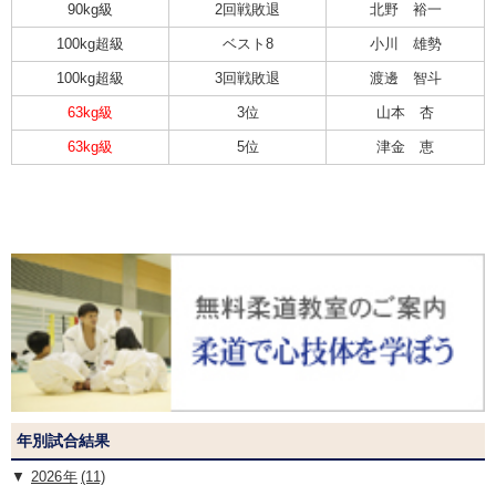
90kg級
2回戦敗退
北野 裕一
100kg超級
ベスト8
小川 雄勢
100kg超級
3回戦敗退
渡邊 智斗
63kg級
3位
山本 杏
63kg級
5位
津金 恵
年別試合結果
2026
(11)