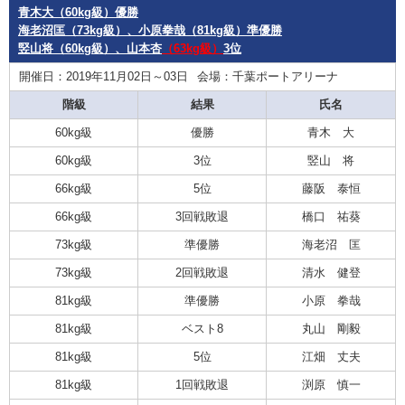
青木大（60kg級）優勝
海老沼匡（73kg級）、小原拳哉（81kg級）準優勝
竪山将（60kg級）、山本杏
（63kg級）
3位
開催日：2019年11月02日～03日
会場：千葉ポートアリーナ
階級
結果
氏名
60kg級
優勝
青木 大
60kg級
3位
竪山 将
66kg級
5位
藤阪 泰恒
66kg級
3回戦敗退
橋口 祐葵
73kg級
準優勝
海老沼 匡
73kg級
2回戦敗退
清水 健登
81kg級
準優勝
小原 拳哉
81kg級
ベスト8
丸山 剛毅
81kg級
5位
江畑 丈夫
81kg級
1回戦敗退
渕原 慎一