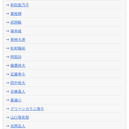
和田梨乃子
素根輝
武岡毅
塚本綾
青栁大虎
松村颯祐
阿部詩
藤鷹裕大
近藤隼斗
田中裕大
北條嘉人
森健心
グリーンカラニ海斗
山口葵良梨
光岡岳人