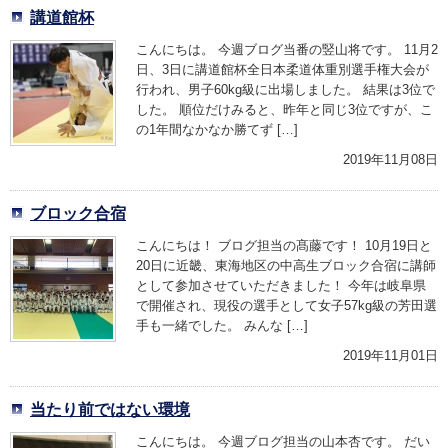
講道館杯
こんにちは。 今週ブログ当番の竪山将です。 11月2
日、3日に講道館杯全日本柔道体重別選手権大会が
行われ、男子60kg級に出場しました。 結果は3位で
した。 順位だけみると、昨年と同じ3位ですが、こ
の1年間なかなか勝てず […]
2019年11月08日
ブロック合宿
こんにちは！ ブログ担当の髙藤です！ 10月19日と
20日に近畿、東海地区の中高生ブロック合宿に講師
として参加させていただきました！ 今年は岐阜県
で開催され、現役の選手として女子57kg級の芳田選
手も一緒でした。 みんな […]
2019年11月01日
当たり前ではない環境
こんにちは。 今週ブログ担当の山本杏です。 だい