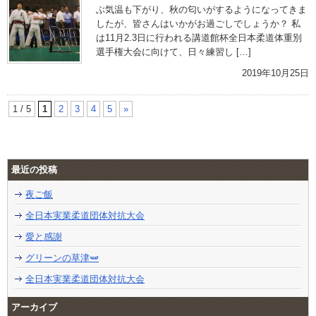
ぶ気温も下がり、秋の匂いがするようになってきま
したが、皆さんはいかがお過ごしでしょうか？ 私
は11月2.3日に行われる講道館杯全日本柔道体重別
選手権大会に向けて、日々練習し […]
2019年10月25日
1 / 5
1
2
3
4
5
»
最近の投稿
夜ご飯
全日本実業柔道団体対抗大会
愛と感謝
グリーンの草津🫛
全日本実業柔道団体対抗大会
アーカイブ