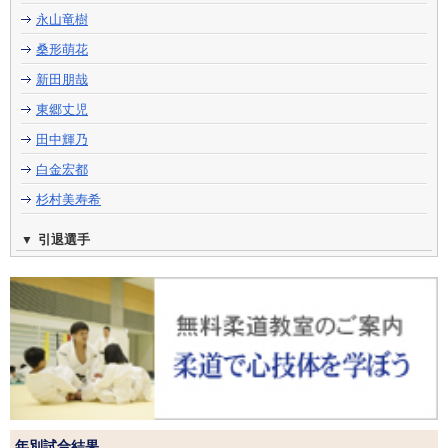
永山竜樹
桑形萌花
新田朋哉
東郷丈児
田中輝乃
白金宏都
杉村美寿希
引退選手
年別試合結果