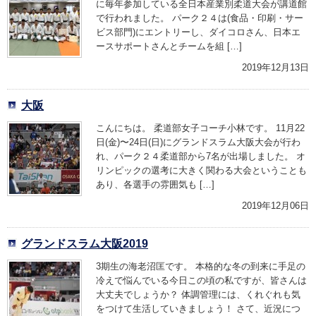
に毎年参加している全日本産業別柔道大会が講道館
で行われました。 パーク２４は(食品・印刷・サー
ビス部門)にエントリーし、ダイコロさん、日本エ
ースサポートさんとチームを組 […]
2019年12月13日
大阪
こんにちは。 柔道部女子コーチ小林です。 11月22
日(金)〜24日(日)にグランドスラム大阪大会が行わ
れ、パーク２４柔道部から7名が出場しました。 オ
リンピックの選考に大きく関わる大会ということも
あり、各選手の雰囲気も […]
2019年12月06日
グランドスラム大阪2019
3期生の海老沼匡です。 本格的な冬の到来に手足の
冷えで悩んでいる今日この頃の私ですが、皆さんは
大丈夫でしょうか？ 体調管理には、くれぐれも気
をつけて生活していきましょう！ さて、近況につ