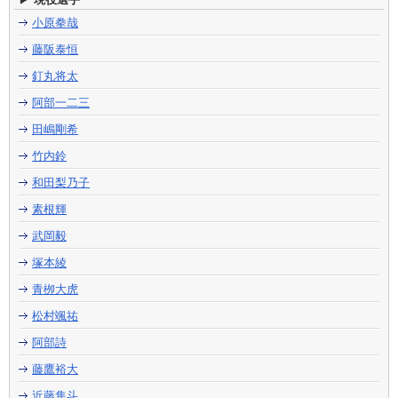
小原拳哉
藤阪泰恒
釘丸将太
阿部一二三
田嶋剛希
竹内鈴
和田梨乃子
素根輝
武岡毅
塚本綾
青栁大虎
松村颯祐
阿部詩
藤鷹裕大
近藤隼斗