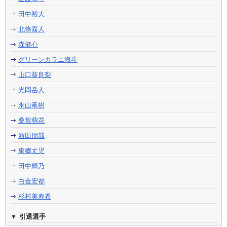
田中裕大
北條嘉人
森健心
グリーンカラニ海斗
山口葵良梨
光岡岳人
永山竜樹
桑形萌花
新田朋哉
東郷丈児
田中輝乃
白金宏都
杉村美寿希
引退選手