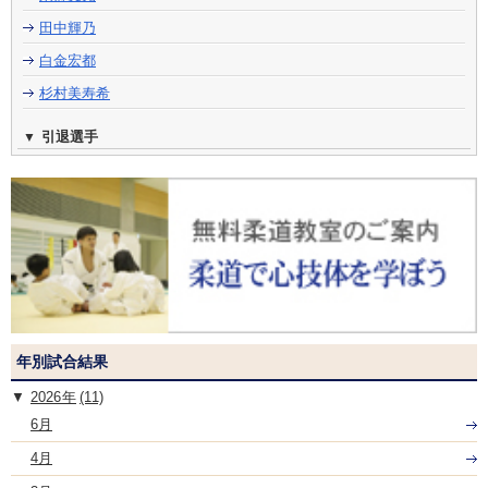
田中輝乃
白金宏都
杉村美寿希
引退選手
年別試合結果
2026
(11)
6月
4月