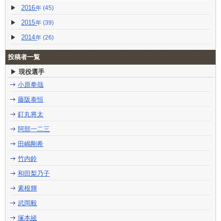
2016
(45)
2015
(39)
2014
(26)
投稿者一覧
現役選手
小原拳哉
藤阪泰恒
釘丸将太
阿部一二三
田嶋剛希
竹内鈴
和田梨乃子
素根輝
武岡毅
塚本綾