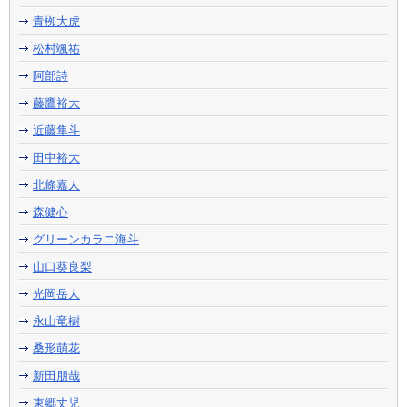
青栁大虎
松村颯祐
阿部詩
藤鷹裕大
近藤隼斗
田中裕大
北條嘉人
森健心
グリーンカラニ海斗
山口葵良梨
光岡岳人
永山竜樹
桑形萌花
新田朋哉
東郷丈児