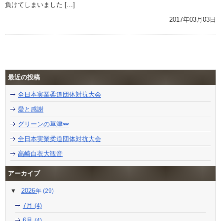
負けてしまいました […]
2017年03月03日
最近の投稿
全日本実業柔道団体対抗大会
愛と感謝
グリーンの草津🫛
全日本実業柔道団体対抗大会
高崎白衣大観音
アーカイブ
2026
(29)
7月
(4)
6月
(4)