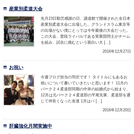
産業別柔道大会
先月23日勤労感謝の日、講道館で開催された全日本
産業別柔道大会に出場した。グランドスラム東京等
の出場がない僕にとっては今年最後の大会だった。
この大会、普段ライバルである実業団同士がチーム
を組み、試合に挑むという面白い大 […]
2016年12月27日
お祝い
今週ブログ担当の羽沢です！ タイトルにもあるお
祝いについて書いていきたいと思います！ 11月の
パーク２４柔道部同期の中井の結婚式から始まり、
12月は元パーク２４柔道部の平尾先輩、柔道部を通
じて仲良くなった友達 1月はパ […]
2016年12月20日
肝臓強化月間実施中