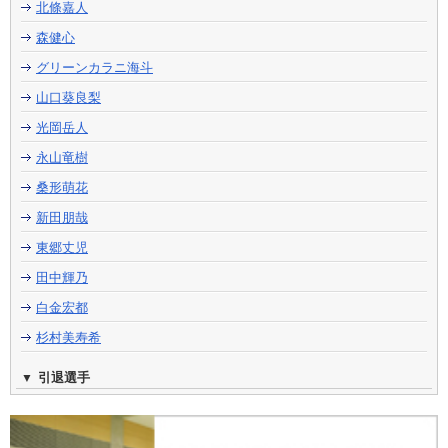
北條嘉人
森健心
グリーンカラニ海斗
山口葵良梨
光岡岳人
永山竜樹
桑形萌花
新田朋哉
東郷丈児
田中輝乃
白金宏都
杉村美寿希
引退選手