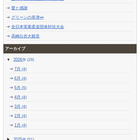
愛と感謝
グリーンの草津🫛
全日本実業柔道団体対抗大会
高崎白衣大観音
アーカイブ
2026
(29)
7月
(4)
6月
(4)
5月
(5)
4月
(4)
3月
(4)
2月
(4)
1月
(4)
2025
(51)