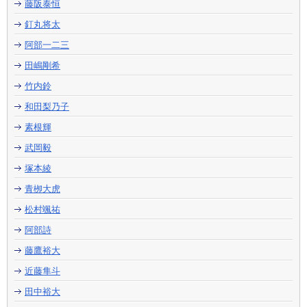
藤阪泰恒
釘丸将太
阿部一二三
田嶋剛希
竹内鈴
和田梨乃子
素根輝
武岡毅
塚本綾
青栁大虎
松村颯祐
阿部詩
藤鷹裕大
近藤隼斗
田中裕大