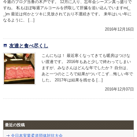
今週のブログ当番の木戸です。 12月に入り、忘年会シーズン真っ盛りで
すね。 私もほぼ毎週アルコールを摂取して肝臓を追い込んでいますm(_
_)m 最近は何かとツキに見放されており不運続きです。 来年はいい年に
なるように、 […]
2016年12月16日
友達と食べ尽くし
こんにちは！ 最近寒くなってきても暖房はつけな
い渡邊です。 2016年もあと少しで終わってしまい
ますが、みなさんはどんな年でしたか？ 自分は、
あと一つのところで結果がついてこず…悔しい年で
した。 2017年は結果を残せる […]
2016年12月07日
最近の投稿
全日本実業柔道団体対抗大会