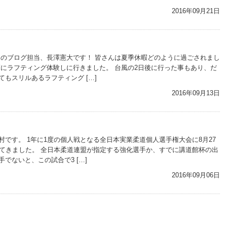
2016年09月21日
目のブログ担当、長澤憲大です！ 皆さんは夏季休暇どのように過ごされまし
摩にラフティング体験しに行きました。 台風の2日後に行った事もあり、だ
もスリルあるラフティング […]
2016年09月13日
村です。 1年に1度の個人戦となる全日本実業柔道個人選手権大会に8月27
してきました。 全日本柔道連盟が指定する強化選手か、すでに講道館杯の出
でないと、この試合で3 […]
2016年09月06日