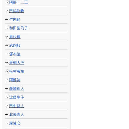
阿部一二三
田嶋剛希
竹内鈴
和田梨乃子
素根輝
武岡毅
塚本綾
青栁大虎
松村颯祐
阿部詩
藤鷹裕大
近藤隼斗
田中裕大
北條嘉人
森健心