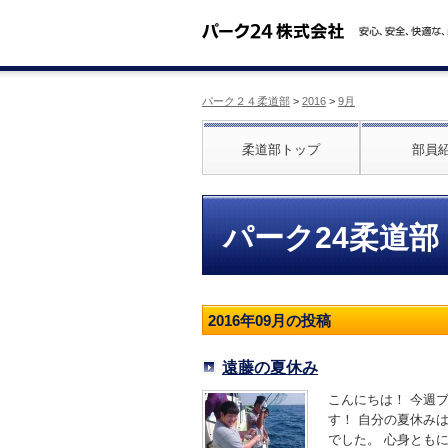
パーク２４柔道部
>
2016
>
9月
柔道部トップ
部員
パーク24柔道部
2016年09月の投稿
遠藤の夏休み
こんにちは！ 今週
す！ 自分の夏休み
でした。 心身ともに