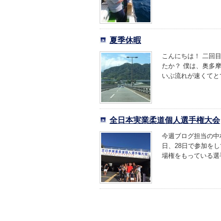
夏季休暇
こんにちは！ 二回
たか？ 僕は、奥多
いぶ流れが速くてとて
全日本実業柔道個人選手権大会
今週ブログ担当の中
日、28日で参加を
場権をもっている選手