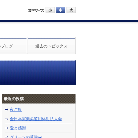
手ブログ
過去のトピックス
最近の投稿
夜ご飯
全日本実業柔道団体対抗大会
愛と感謝
グリーンの草津🫛