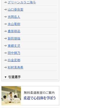
グリーンカラニ海斗
山口葵良梨
光岡岳人
永山竜樹
桑形萌花
新田朋哉
東郷丈児
田中輝乃
白金宏都
杉村美寿希
引退選手