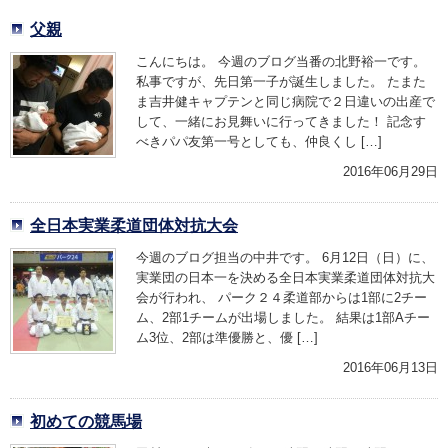
父親
こんにちは。 今週のブログ当番の北野裕一です。
私事ですが、先日第一子が誕生しました。 たまた
ま吉井健キャプテンと同じ病院で２日違いの出産で
して、一緒にお見舞いに行ってきました！ 記念す
べきパパ友第一号としても、仲良くし […]
2016年06月29日
全日本実業柔道団体対抗大会
今週のブログ担当の中井です。 6月12日（日）に、
実業団の日本一を決める全日本実業柔道団体対抗大
会が行われ、 パーク２４柔道部からは1部に2チー
ム、2部1チームが出場しました。 結果は1部Aチー
ム3位、2部は準優勝と、優 […]
2016年06月13日
初めての競馬場