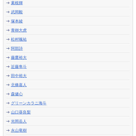
素根輝
武岡毅
塚本綾
青栁大虎
松村颯祐
阿部詩
藤鷹裕大
近藤隼斗
田中裕大
北條嘉人
森健心
グリーンカラニ海斗
山口葵良梨
光岡岳人
永山竜樹