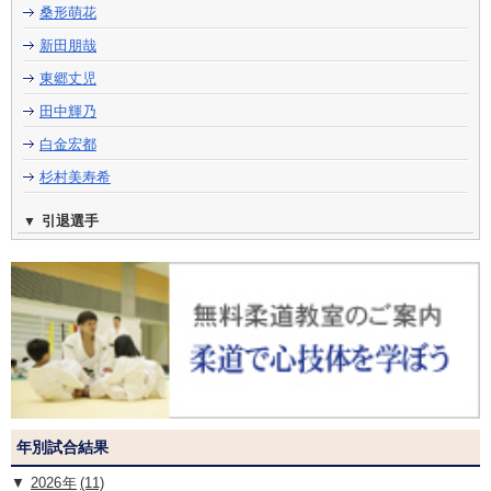
桑形萌花
新田朋哉
東郷丈児
田中輝乃
白金宏都
杉村美寿希
引退選手
年別試合結果
2026
(11)