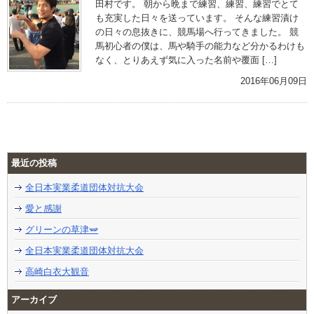
田村です。 朝から晩まで練習、練習、練習でとて
も充実した日々を送っています。 そんな練習漬け
の日々の息抜きに、競馬場へ行ってきました。 競
馬初心者の僕は、馬や騎手の能力など分かるわけも
なく、とりあえず気に入った名前や覆面 […]
2016年06月09日
最近の投稿
全日本実業柔道団体対抗大会
愛と感謝
グリーンの草津🫛
全日本実業柔道団体対抗大会
高崎白衣大観音
アーカイブ