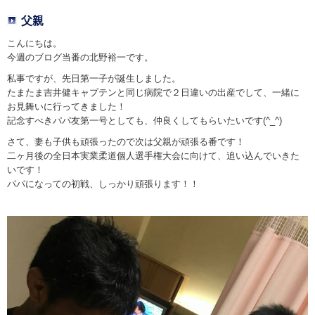
父親
こんにちは。
今週のブログ当番の北野裕一です。
私事ですが、先日第一子が誕生しました。
たまたま吉井健キャプテンと同じ病院で２日違いの出産でして、一緒に
お見舞いに行ってきました！
記念すべきパパ友第一号としても、仲良くしてもらいたいです(^_^)
さて、妻も子供も頑張ったので次は父親が頑張る番です！
二ヶ月後の全日本実業柔道個人選手権大会に向けて、追い込んでいきた
いです！
パパになっての初戦、しっかり頑張ります！！