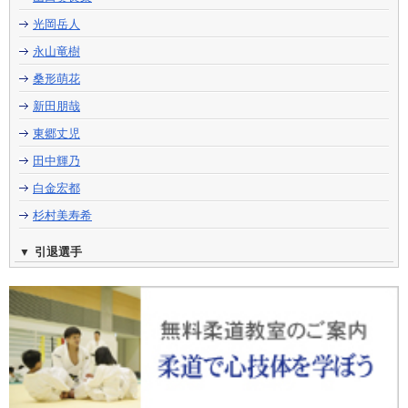
光岡岳人
永山竜樹
桑形萌花
新田朋哉
東郷丈児
田中輝乃
白金宏都
杉村美寿希
引退選手