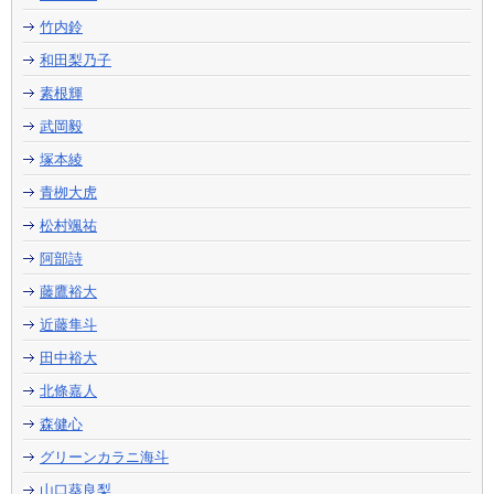
竹内鈴
和田梨乃子
素根輝
武岡毅
塚本綾
青栁大虎
松村颯祐
阿部詩
藤鷹裕大
近藤隼斗
田中裕大
北條嘉人
森健心
グリーンカラニ海斗
山口葵良梨