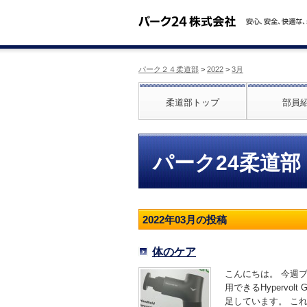
パーク２４柔道部
>
2022
>
3月
柔道部トップ
部員
パーク24柔道部
2022年03月の投稿
体のケア
こんにちは。 今週
用できるHyperv
足しています。 これ