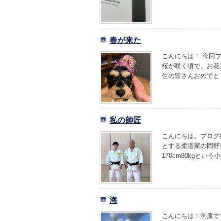
春が来た
こんにちは！ 今回
桜が咲く頃で、お花
生の皆さんおめでとう
私の師匠
こんにちは。ブログ
とする柔道家の岡野
170cm80kgという
海
こんにちは！渕原で