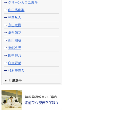
グリーンカラニ海斗
山口葵良梨
光岡岳人
永山竜樹
桑形萌花
新田朋哉
東郷丈児
田中輝乃
白金宏都
杉村美寿希
引退選手