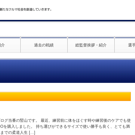
紹介
過去の戦績
総監督挨拶・紹介
選
ブログ当番の竪山です。 最近、練習前に体をほぐす時や練習後のケアでも使
olt GOを購入しました。 持ち運びができるサイズで使い勝手も良く、とても満
までの柔道人生 […]