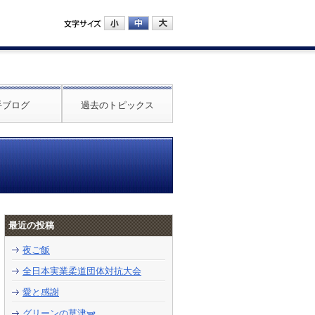
手ブログ
過去のトピックス
最近の投稿
夜ご飯
全日本実業柔道団体対抗大会
愛と感謝
グリーンの草津🫛