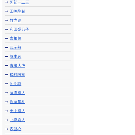
阿部一二三
田嶋剛希
竹内鈴
和田梨乃子
素根輝
武岡毅
塚本綾
青栁大虎
松村颯祐
阿部詩
藤鷹裕大
近藤隼斗
田中裕大
北條嘉人
森健心