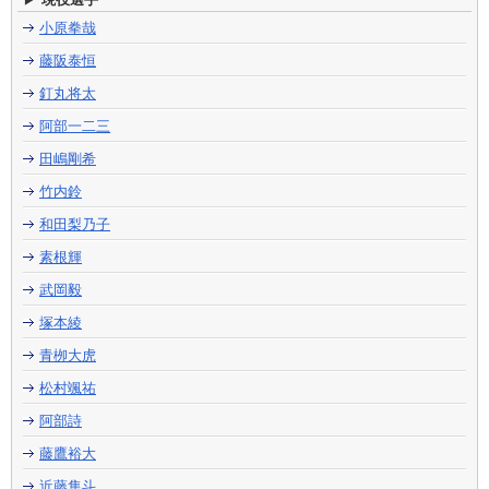
小原拳哉
藤阪泰恒
釘丸将太
阿部一二三
田嶋剛希
竹内鈴
和田梨乃子
素根輝
武岡毅
塚本綾
青栁大虎
松村颯祐
阿部詩
藤鷹裕大
近藤隼斗