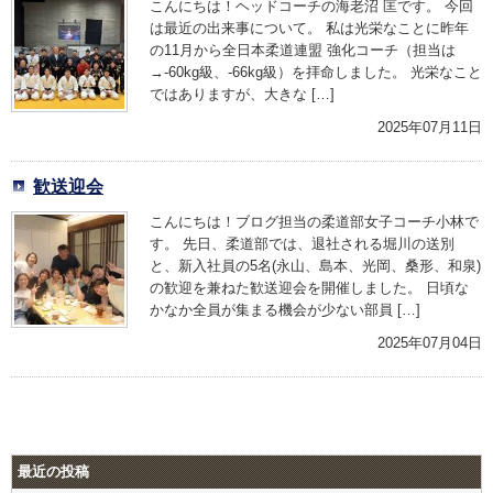
こんにちは！ヘッドコーチの海老沼 匡です。 今回
は最近の出来事について。 私は光栄なことに昨年
の11月から全日本柔道連盟 強化コーチ（担当は
→-60kg級、-66kg級）を拝命しました。 光栄なこと
ではありますが、大きな […]
2025年07月11日
歓送迎会
こんにちは！ブログ担当の柔道部女子コーチ小林で
す。 先日、柔道部では、退社される堀川の送別
と、新入社員の5名(永山、島本、光岡、桑形、和泉)
の歓迎を兼ねた歓送迎会を開催しました。 日頃な
かなか全員が集まる機会が少ない部員 […]
2025年07月04日
最近の投稿