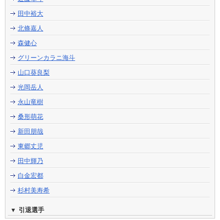
田中裕大
北條嘉人
森健心
グリーンカラニ海斗
山口葵良梨
光岡岳人
永山竜樹
桑形萌花
新田朋哉
東郷丈児
田中輝乃
白金宏都
杉村美寿希
引退選手