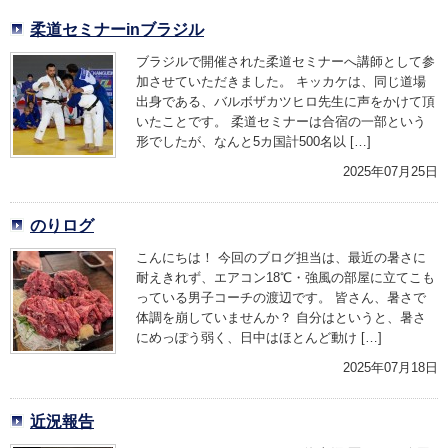
柔道セミナーinブラジル
ブラジルで開催された柔道セミナーへ講師として参
加させていただきました。 キッカケは、同じ道場
出身である、バルボザカツヒロ先生に声をかけて頂
いたことです。 柔道セミナーは合宿の一部という
形でしたが、なんと5カ国計500名以 […]
2025年07月25日
のりログ
こんにちは！ 今回のブログ担当は、最近の暑さに
耐えきれず、エアコン18℃・強風の部屋に立てこも
っている男子コーチの渡辺です。 皆さん、暑さで
体調を崩していませんか？ 自分はというと、暑さ
にめっぽう弱く、日中はほとんど動け […]
2025年07月18日
近況報告