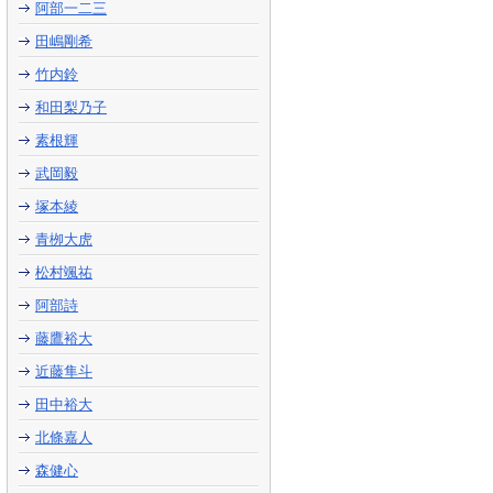
阿部一二三
田嶋剛希
竹内鈴
和田梨乃子
素根輝
武岡毅
塚本綾
青栁大虎
松村颯祐
阿部詩
藤鷹裕大
近藤隼斗
田中裕大
北條嘉人
森健心