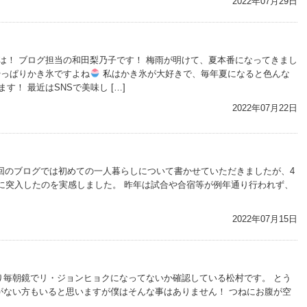
2022年07月29日
は！ ブログ担当の和田梨乃子です！ 梅雨が明けて、夏本番になってきまし
やっぱりかき氷ですよね
私はかき氷が大好きで、毎年夏になると色んな
す！ 最近はSNSで美味し […]
2022年07月22日
前回のブログでは初めての一人暮らしについて書かせていただきましたが、4
に突入したのを実感しました。 昨年は試合や合宿等が例年通り行われず、
2022年07月15日
り毎朝鏡でリ・ジョンヒョクになってないか確認している松村です。 とう
がない方もいると思いますが僕はそんな事はありません！ つねにお腹が空