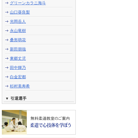
グリーンカラニ海斗
山口葵良梨
光岡岳人
永山竜樹
桑形萌花
新田朋哉
東郷丈児
田中輝乃
白金宏都
杉村美寿希
引退選手