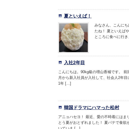
夏といえば！
みなさん、こんにち
たね！ 夏といえば
ところに食べに行きま
入社2年目
こんにちは。90kg級の増山香補です。 
月から新入社員が入社して、社会人2年目
1年 […]
韓国ドラマにハマった松村
アニョハセヨ！ 最近、愛の不時着にはま
とう夏がおとずれました！ 夏バテで食欲
いていま […]