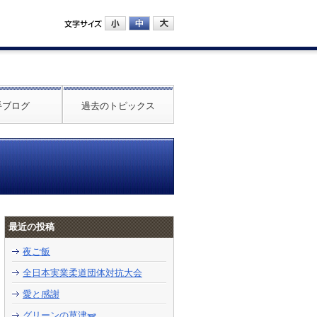
手ブログ
過去のトピックス
最近の投稿
夜ご飯
全日本実業柔道団体対抗大会
愛と感謝
グリーンの草津🫛