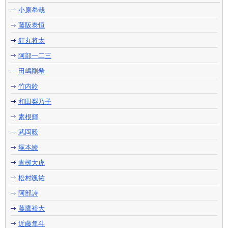
小原拳哉
藤阪泰恒
釘丸将太
阿部一二三
田嶋剛希
竹内鈴
和田梨乃子
素根輝
武岡毅
塚本綾
青栁大虎
松村颯祐
阿部詩
藤鷹裕大
近藤隼斗