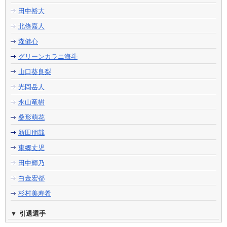
田中裕大
北條嘉人
森健心
グリーンカラニ海斗
山口葵良梨
光岡岳人
永山竜樹
桑形萌花
新田朋哉
東郷丈児
田中輝乃
白金宏都
杉村美寿希
引退選手