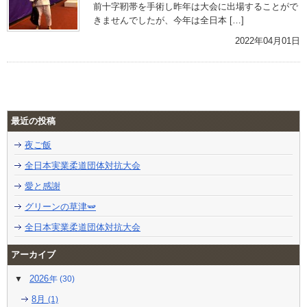
前十字靭帯を手術し昨年は大会に出場することがで
きませんでしたが、今年は全日本 […]
2022年04月01日
最近の投稿
夜ご飯
全日本実業柔道団体対抗大会
愛と感謝
グリーンの草津🫛
全日本実業柔道団体対抗大会
アーカイブ
2026
(30)
8月
(1)