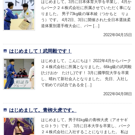
はじめまして。3月に日本体育大学を卒業し、4月か
らパーク２４株式会社に所属させていただく事にな
りました。 男子73kg級の塚本綾（つかもと りょ
う）です。 4月2日、3日に開催された全日本選抜柔
道体重別選手権大会に、パー […]
2022年04月15日
はじめまして！武岡毅です！
はじめまして。こんにちは！ 2022年4月からパーク
２４株式会社に所属となりました。66kg級の武岡毅
(たけおか たけし)です！ 3月に國學院大学を卒業
し、晴れて新社会人となりました。 先日、入社し
て初めての試合である全 […]
2022年04月08日
はじめまして。青栁大虎です。
はじめまして。男子81kg級の青栁大虎（アオヤギ
ヒロトラ）です。 3月に日本大学を卒業し、パーク
２４株式会社に入社することになりました。 私は