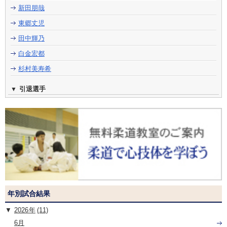
新田朋哉
東郷丈児
田中輝乃
白金宏都
杉村美寿希
引退選手
年別試合結果
2026
(11)
6月