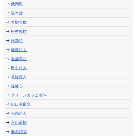
武岡毅
塚本綾
青栁大虎
松村颯祐
阿部詩
藤鷹裕大
近藤隼斗
田中裕大
北條嘉人
森健心
グリーンカラニ海斗
山口葵良梨
光岡岳人
永山竜樹
桑形萌花