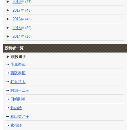
2018
(47)
2017
(48)
2016
(45)
2015
(39)
2014
(26)
投稿者一覧
現役選手
小原拳哉
藤阪泰恒
釘丸将太
阿部一二三
田嶋剛希
竹内鈴
和田梨乃子
素根輝