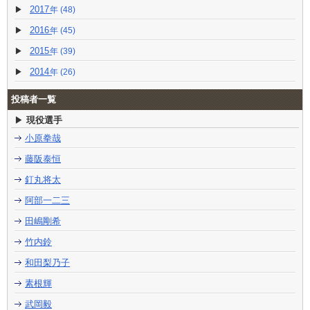
2017
(48)
2016
(45)
2015
(39)
2014
(26)
投稿者一覧
現役選手
小原拳哉
藤阪泰恒
釘丸将太
阿部一二三
田嶋剛希
竹内鈴
和田梨乃子
素根輝
武岡毅