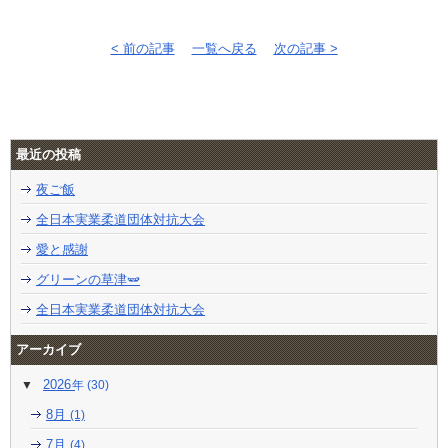
< 前の記事
一覧へ戻る
次の記事 >
最近の投稿
夜ご飯
全日本実業柔道団体対抗大会
愛と感謝
グリーンの草津🫛
全日本実業柔道団体対抗大会
アーカイブ
2026
(30)
8月
(1)
7月
(4)