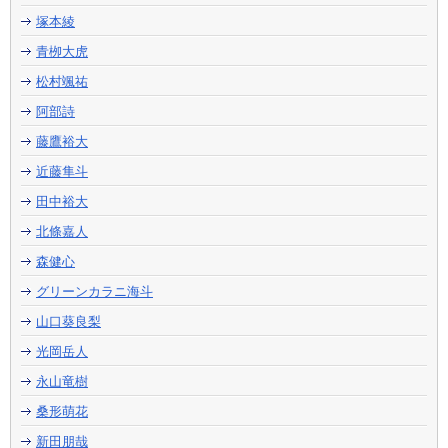
塚本綾
青栁大虎
松村颯祐
阿部詩
藤鷹裕大
近藤隼斗
田中裕大
北條嘉人
森健心
グリーンカラニ海斗
山口葵良梨
光岡岳人
永山竜樹
桑形萌花
新田朋哉