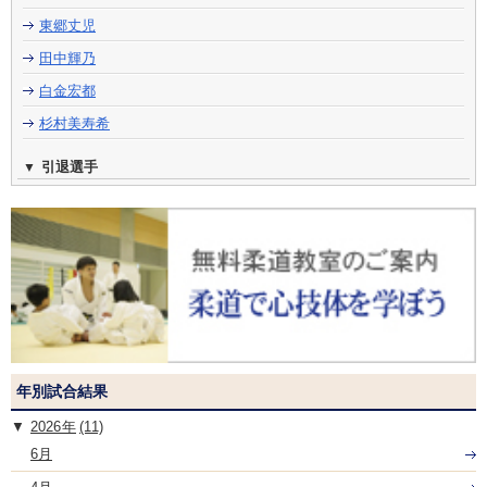
東郷丈児
田中輝乃
白金宏都
杉村美寿希
引退選手
年別試合結果
2026
(11)
6月