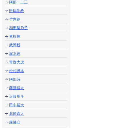
阿部一二三
田嶋剛希
竹内鈴
和田梨乃子
素根輝
武岡毅
塚本綾
青栁大虎
松村颯祐
阿部詩
藤鷹裕大
近藤隼斗
田中裕大
北條嘉人
森健心