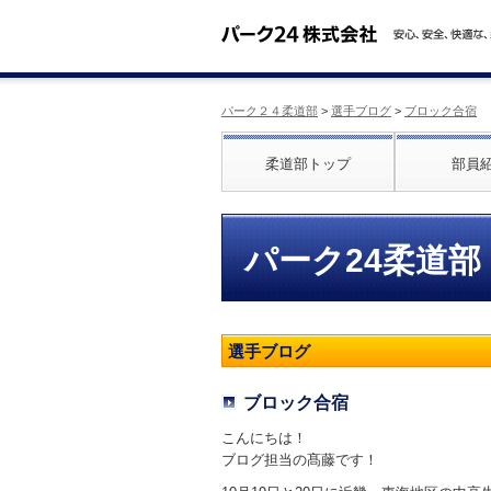
パーク２４柔道部
>
選手ブログ
>
ブロック合宿
柔道部トップ
部員
パーク24柔道部
選手ブログ
ブロック合宿
こんにちは！
ブログ担当の髙藤です！