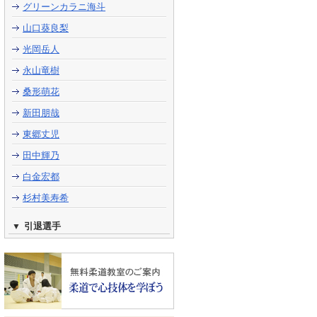
グリーンカラニ海斗
山口葵良梨
光岡岳人
永山竜樹
桑形萌花
新田朋哉
東郷丈児
田中輝乃
白金宏都
杉村美寿希
引退選手