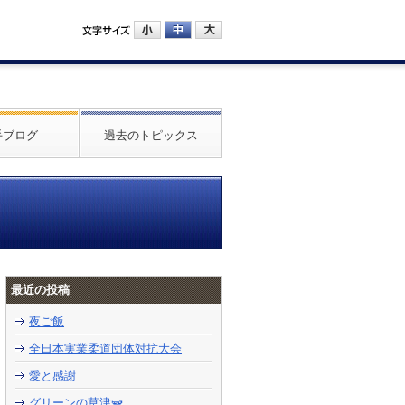
手ブログ
過去のトピックス
最近の投稿
夜ご飯
全日本実業柔道団体対抗大会
愛と感謝
グリーンの草津🫛