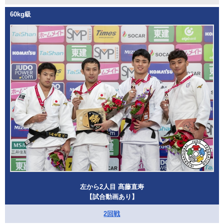
60kg級
左から2人目 髙藤直寿
【試合動画あり】
2回戦