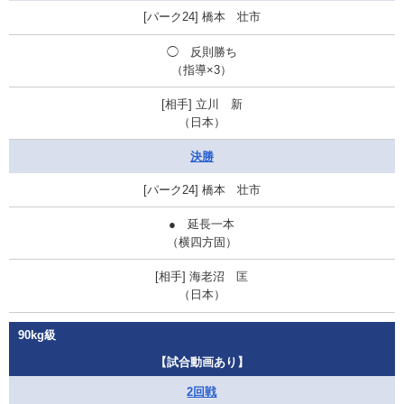
橋本 壮市
◯ 反則勝ち
（指導×3）
立川 新
（日本）
決勝
橋本 壮市
● 延長一本
（横四方固）
海老沼 匡
（日本）
90kg級
【試合動画あり】
2回戦