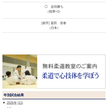
◯ 反則勝ち
（指導×3）
冨田 若春
（日本）
年別試合結果
2026
(11)