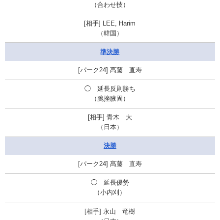
（合わせ技）
LEE, Harim
（韓国）
準決勝
髙藤 直寿
◯ 延長反則勝ち
（腕挫腋固）
青木 大
（日本）
決勝
髙藤 直寿
◯ 延長優勢
（小内刈）
永山 竜樹