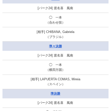
渡名喜 風南
◯
一本
（合わせ技）
CHIBANA, Gabriela
（ブラジル）
準々決勝
渡名喜 風南
◯ 一本
（横四方固）
LAPUERTA COMAS, Mireia
（スペイン）
準決勝
渡名喜 風南