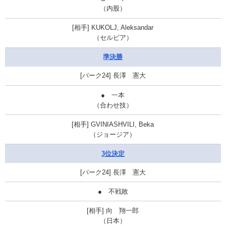
（内股）
KUKOLJ, Aleksandar
（セルビア）
準決勝
長澤 憲大
● 一本
（合わせ技）
GVINIASHVILI, Beka
（ジョージア）
3位決定
長澤 憲大
● 不戦敗
向 翔一郎
（日本）