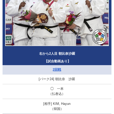
右から2人目 朝比奈沙羅
【試合動画あり】
2回戦
朝比奈 沙羅
◯ 一本
（払巻込）
KIM, Hayun
（韓国）