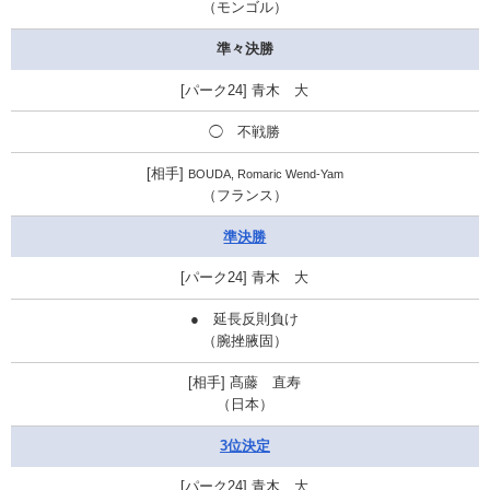
（モンゴル）
準々決勝
青木 大
◯ 不戦勝
BOUDA, Romaric Wend-Yam
（フランス）
準決勝
青木 大
● 延長反則負け
（腕挫腋固）
髙藤 直寿
（日本）
3位決定
青木 大