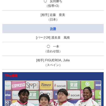
◯ 反則勝ち
（指導×3）
近藤 亜美
（日本）
決勝
渡名喜 風南
◯ 一本
（合わせ技）
FIGUEROA, Julia
（スペイン）
78kg超級