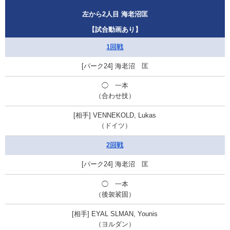
左から2人目 海老沼匡
【試合動画あり】
1回戦
海老沼 匡
◯ 一本
（合わせ技）
VENNEKOLD, Lukas
（ドイツ）
2回戦
海老沼 匡
◯ 一本
（後袈裟固）
EYAL SLMAN, Younis
（ヨルダン）