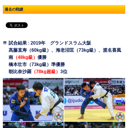
過去の戦績
試合結果 : 2019年 グランドスラム大阪
髙藤直寿（60kg級）、海老沼匡（73kg級）、渡名喜風
南
（48kg級）
優勝
橋本壮市（73kg級）準優勝
朝比奈沙羅
（78kg超級）
3位