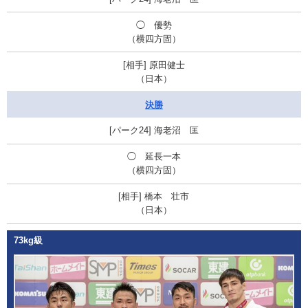
◯
優勢
（横四方固）
原田健士
（日本）
決勝
海老沼 匡
◯ 延長一本
（横四方固）
橋本 壮市
（日本）
73kg級