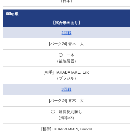
（日本）
60kg級
【試合動画あり】
2回戦
青木 大
◯
一本
（後袈裟固）
TAKABATAKE, Eric
（ブラジル）
3回戦
青木 大
◯ 延長反則勝ち
（指導×3）
LKHAGVAJAMTS, Unubold