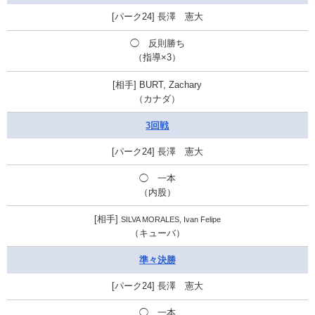
長澤 憲大
◯ 反則勝ち
（指導×3）
BURT, Zachary
（カナダ）
3回戦
長澤 憲大
◯ 一本
（内股）
SILVA MORALES, Ivan Felipe
（キューバ）
準々決勝
長澤 憲大
◯ 一本