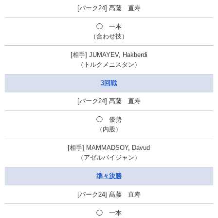
髙藤 直寿
◯
一本
（合わせ技）
JUMAYEV, Hakberdi
（トルクメニスタン）
3回戦
髙藤 直寿
◯ 優勢
（内股）
MAMMADSOY, Davud
（アゼルバイジャン）
準々決勝
髙藤 直寿
◯ 一本