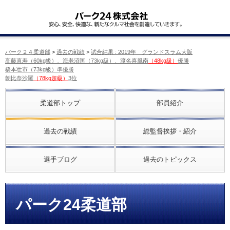
パーク２４柔道部
>
過去の戦績
>
試合結果 : 2019年 グランドスラム大阪
髙藤直寿（60kg級）、海老沼匡（73kg級）、渡名喜風南
（48kg級）
優勝
橋本壮市（73kg級）準優勝
朝比奈沙羅
（78kg超級）
3位
柔道部トップ
部員紹介
過去の戦績
総監督挨拶・紹介
選手ブログ
過去のトピックス
パーク24柔道部