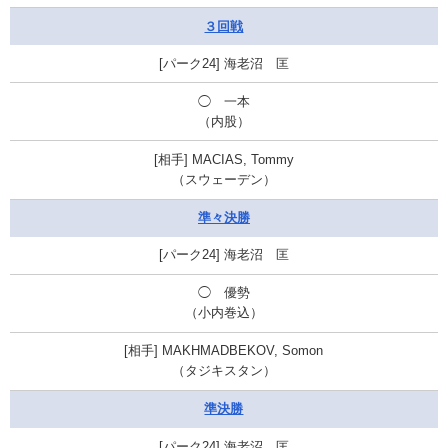
３回戦
海老沼 匡
◯ 一本
（内股）
MACIAS, Tommy
（スウェーデン）
準々決勝
海老沼 匡
◯
優勢
（小内巻込）
MAKHMADBEKOV, Somon
（タジキスタン）
準決勝
海老沼 匡