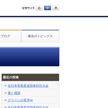
手ブログ
過去のトピックス
最近の投稿
全日本実業柔道団体対抗大会
愛と感謝
グリーンの草津🫛
全日本実業柔道団体対抗大会