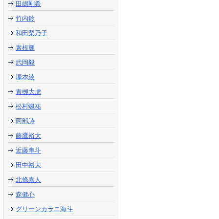
田嶋剛希
竹内鈴
和田梨乃子
素根輝
武岡毅
塚本綾
青栁大虎
松村颯祐
阿部詩
藤鷹裕大
近藤隼斗
田中裕大
北條嘉人
森健心
グリーンカラニ海斗