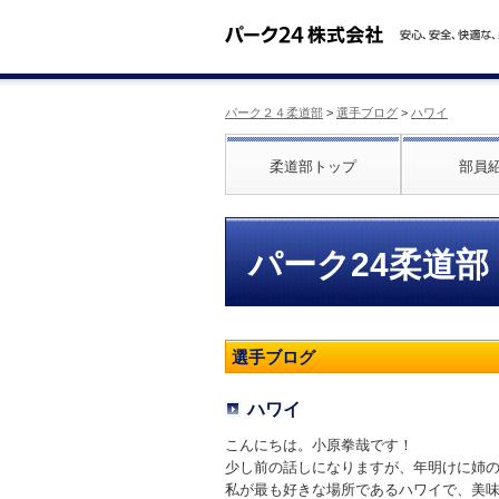
パーク２４柔道部
>
選手ブログ
>
ハワイ
柔道部トップ
部員
パーク24柔道部
選手ブログ
ハワイ
こんにちは。小原拳哉です！
少し前の話しになりますが、年明けに姉
私が最も好きな場所であるハワイで、美