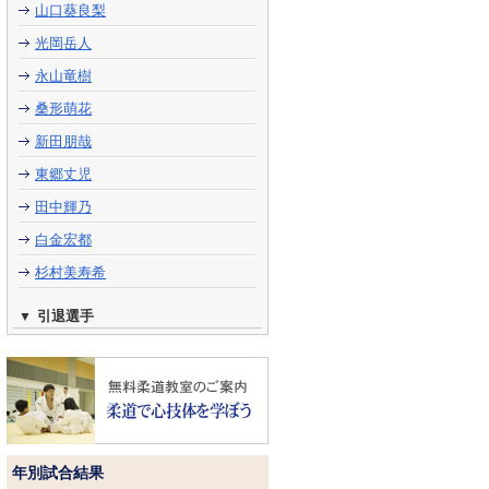
山口葵良梨
光岡岳人
永山竜樹
桑形萌花
新田朋哉
東郷丈児
田中輝乃
白金宏都
杉村美寿希
引退選手
年別試合結果