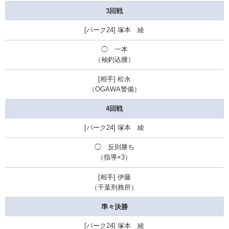
3回戦
塚本 綾
◯ 一本
（袖釣込腰）
松永
（OGAWA警備）
4回戦
塚本 綾
◯ 反則勝ち
（指導×3）
伊藤
（千葉刑務所）
準々決勝
塚本 綾