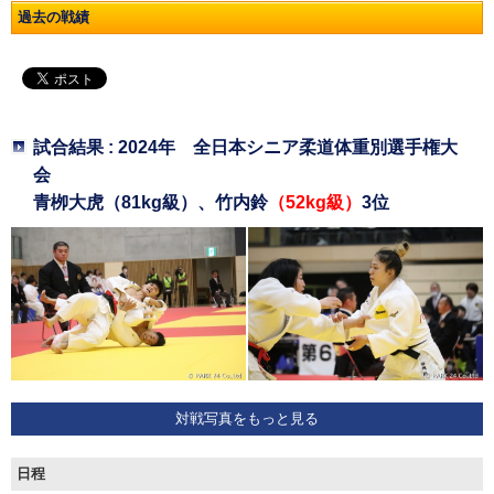
過去の戦績
試合結果 : 2024年 全日本シニア柔道体重別選手権大
会
青栁大虎（81kg級）、竹内鈴
（52kg級）
3位
対戦写真をもっと見る
日程