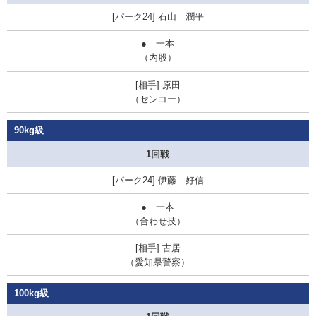
石山 潤平
● 一本
（内股）
原田
（センコー）
90kg級
1回戦
伊藤 好信
● 一本
（合わせ技）
古居
（愛知県警察）
100kg級