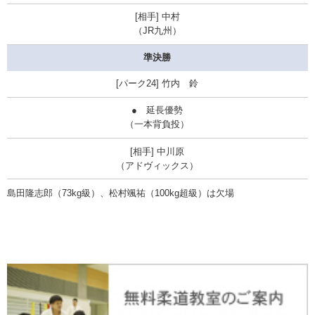
中村
（JR九州）
準決勝
竹内 鈴
● 延長優勢
（一本背負投）
中川原
（アドヴィックス）
島田隆志郎（73kg級）、松村颯祐
（100kg超級）
は欠場