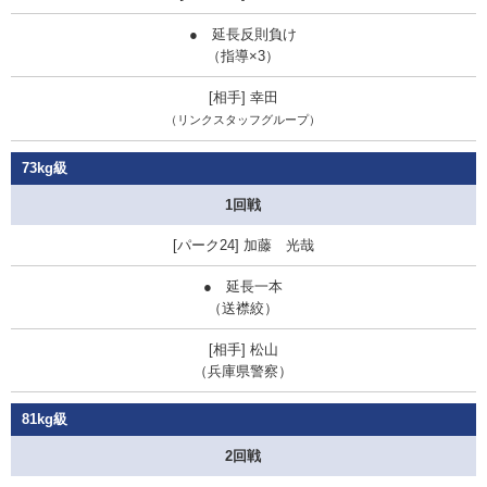
● 延長反則負け
（指導×3）
幸田
（リンクスタッフグループ）
73kg級
1回戦
加藤 光哉
● 延長一本
（送襟絞）
松山
（兵庫県警察）
81kg級
2回戦