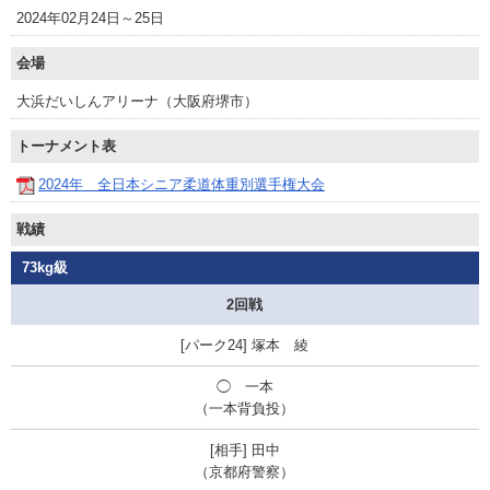
2024年02月24日～25日
会場
大浜だいしんアリーナ（大阪府堺市）
トーナメント表
2024年 全日本シニア柔道体重別選手権大会
戦績
73kg級
2回戦
塚本 綾
◯ 一本
（一本背負投）
田中
（京都府警察）