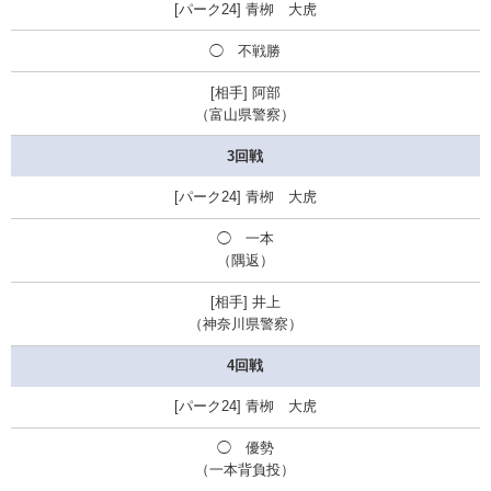
青栁 大虎
◯
不戦勝
阿部
（富山県警察）
3回戦
青栁 大虎
◯ 一本
（隅返）
井上
（神奈川県警察）
4回戦
青栁 大虎
◯ 優勢
（一本背負投）