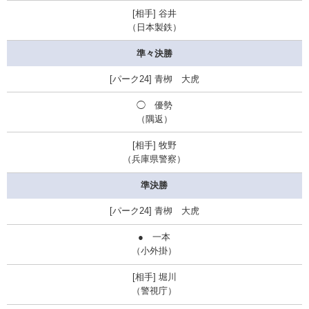
谷井
（日本製鉄）
準々決勝
青栁 大虎
◯
優勢
（隅返）
牧野
（兵庫県警察）
準決勝
青栁 大虎
● 一本
（小外掛）
堀川
（警視庁）