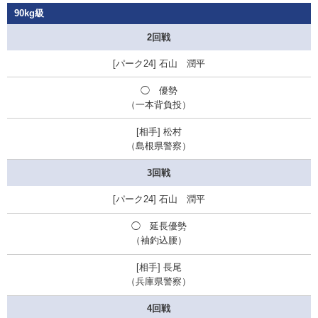
90kg級
2回戦
石山 潤平
◯
優勢
（一本背負投）
松村
（島根県警察）
3回戦
石山 潤平
◯ 延長優勢
（袖釣込腰）
長尾
（兵庫県警察）
4回戦