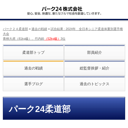
パーク２４柔道部
>
過去の戦績
>
試合結果 : 2024年 全日本シニア柔道体重別選手権
大会
青栁大虎（81kg級）、竹内鈴
（52kg級）
3位
柔道部トップ
部員紹介
過去の戦績
総監督挨拶・紹介
選手ブログ
過去のトピックス
パーク24柔道部