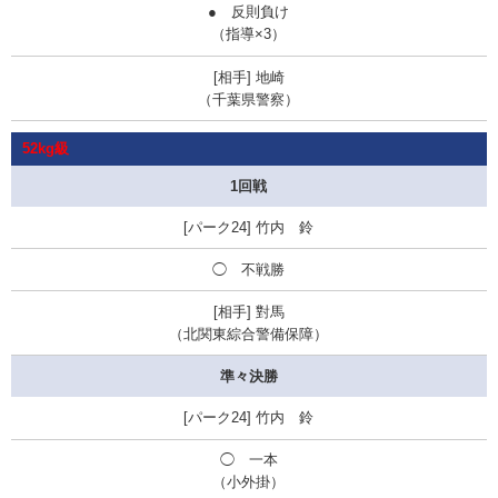
● 反則負け
（指導×3）
地崎
（千葉県警察）
52kg級
1回戦
竹内 鈴
◯ 不戦勝
對馬
（北関東綜合警備保障）
準々決勝
竹内 鈴
◯ 一本
（小外掛）