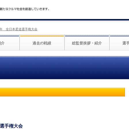
017年 全日本柔道選手権大会
紹介
過去の戦績
総監督挨拶・紹介
選
道選手権大会