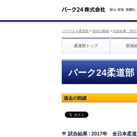
パーク２４柔道部
>
過去の戦績
>
試合結果 : 2
柔道部トップ
部員
パーク24柔道部
過去の戦績
試合結果 : 2017年 全日本柔