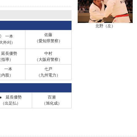
北野（左）
佐藤
◯ 一本
（愛知県警察）
大外刈）
 延長優勢
中村
（指導）
（大阪府警察）
● 一本
七戸
（内股）
（九州電力）
● 延長優勢
百瀬
（出足払）
（旭化成）