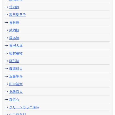
竹内鈴
和田梨乃子
素根輝
武岡毅
塚本綾
青栁大虎
松村颯祐
阿部詩
藤鷹裕大
近藤隼斗
田中裕大
北條嘉人
森健心
グリーンカラニ海斗
山口葵良梨