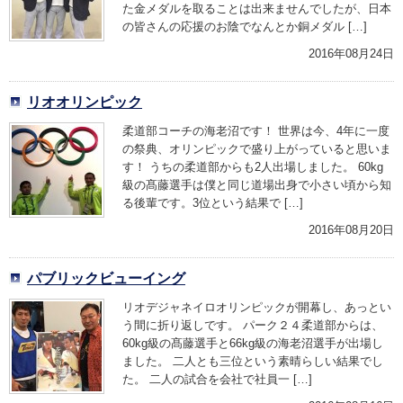
た金メダルを取ることは出来ませんでしたが、日本
の皆さんの応援のお陰でなんとか銅メダル […]
2016年08月24日
リオオリンピック
柔道部コーチの海老沼です！ 世界は今、4年に一度
の祭典、オリンピックで盛り上がっていると思いま
す！ うちの柔道部からも2人出場しました。 60kg
級の髙藤選手は僕と同じ道場出身で小さい頃から知
る後輩です。3位という結果で […]
2016年08月20日
パブリックビューイング
リオデジャネイロオリンピックが開幕し、あっとい
う間に折り返しです。 パーク２４柔道部からは、
60kg級の髙藤選手と66kg級の海老沼選手が出場し
ました。 二人とも三位という素晴らしい結果でし
た。 二人の試合を会社で社員一 […]