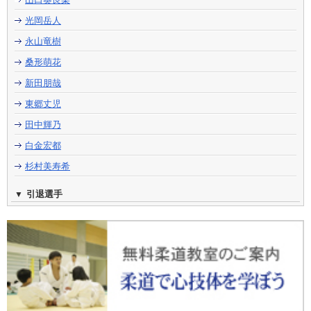
光岡岳人
永山竜樹
桑形萌花
新田朋哉
東郷丈児
田中輝乃
白金宏都
杉村美寿希
引退選手