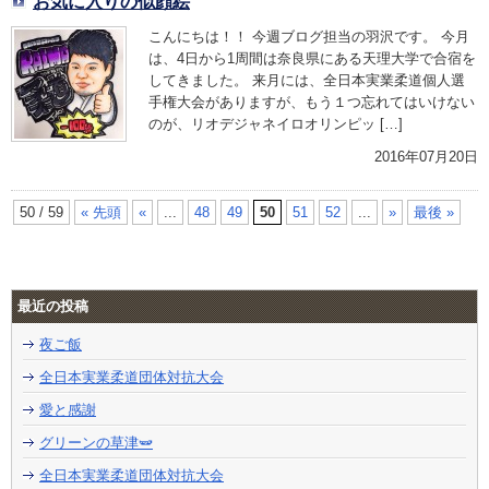
お気に入りの似顔絵
こんにちは！！ 今週ブログ担当の羽沢です。 今月
は、4日から1周間は奈良県にある天理大学で合宿を
してきました。 来月には、全日本実業柔道個人選
手権大会がありますが、もう１つ忘れてはいけない
のが、リオデジャネイロオリンピッ […]
2016年07月20日
50 / 59
« 先頭
«
...
48
49
50
51
52
...
»
最後 »
最近の投稿
夜ご飯
全日本実業柔道団体対抗大会
愛と感謝
グリーンの草津🫛
全日本実業柔道団体対抗大会