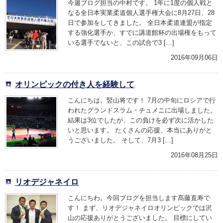
今週ブログ担当の中村です。 1年に1度の個人戦と
なる全日本実業柔道個人選手権大会に8月27日、28
日で参加をしてきました。 全日本柔道連盟が指定
する強化選手か、すでに講道館杯の出場権をもって
いる選手でないと、この試合で3 […]
2016年09月06日
オリンピックの付き人を経験して
こんにちは。竪山将です！ 7月の中旬にロシアで行
われたグランドスラム・チュメニに出場しました。
結果は3位でしたが、この負けを必ず次に活かした
いと思います。 たくさんの応援、本当にありがと
うございました。 そして、7月3 […]
2016年08月25日
リオデジャネイロ
こんにちわ。今回ブログを担当します髙藤直寿で
す！ まず、リオデジャネイロオリンピックでは沢
山の応援ありがとうございました。 目標にしてい