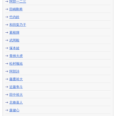
阿部一二三
田嶋剛希
竹内鈴
和田梨乃子
素根輝
武岡毅
塚本綾
青栁大虎
松村颯祐
阿部詩
藤鷹裕大
近藤隼斗
田中裕大
北條嘉人
森健心