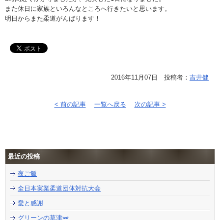
また休日に家族といろんなところへ行きたいと思います。
明日からまた柔道がんばります！
2016年11月07日 投稿者：
吉井健
< 前の記事
一覧へ戻る
次の記事 >
最近の投稿
夜ご飯
全日本実業柔道団体対抗大会
愛と感謝
グリーンの草津🫛