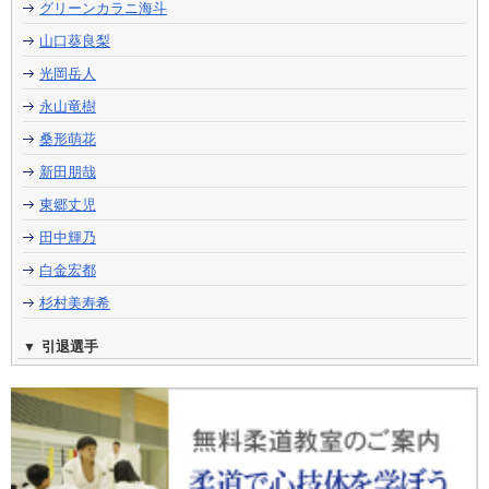
グリーンカラニ海斗
山口葵良梨
光岡岳人
永山竜樹
桑形萌花
新田朋哉
東郷丈児
田中輝乃
白金宏都
杉村美寿希
引退選手