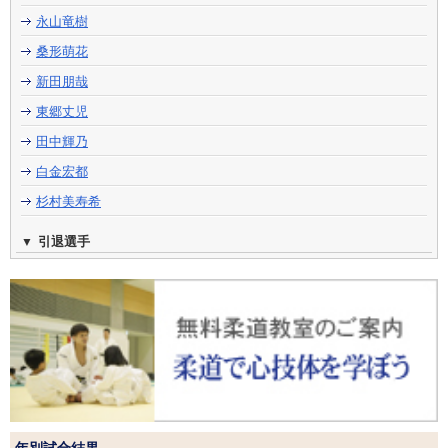
永山竜樹
桑形萌花
新田朋哉
東郷丈児
田中輝乃
白金宏都
杉村美寿希
引退選手
年別試合結果