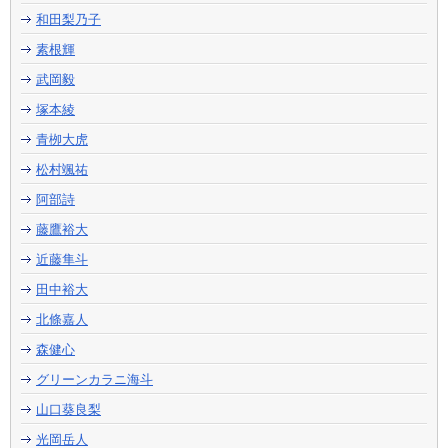
和田梨乃子
素根輝
武岡毅
塚本綾
青栁大虎
松村颯祐
阿部詩
藤鷹裕大
近藤隼斗
田中裕大
北條嘉人
森健心
グリーンカラニ海斗
山口葵良梨
光岡岳人