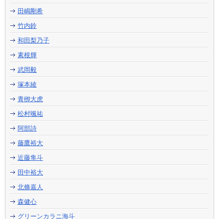
田嶋剛希
竹内鈴
和田梨乃子
素根輝
武岡毅
塚本綾
青栁大虎
松村颯祐
阿部詩
藤鷹裕大
近藤隼斗
田中裕大
北條嘉人
森健心
グリーンカラニ海斗