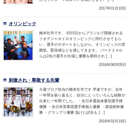
2017年01月10日
オリンピック
橋本壮市です。 8月5日からブラジルで開催される
リオデジャネイロオリンピックに同行させてもら
い、選手のサポートをしながら、オリンピックの雰
囲気、緊張感などを感じてきます。 パーク２４か
らは2名の選手が出場し優勝を期待され […]
2016年08月05日
刺激され・尊敬する先輩
今週ブログ担当の橋本壮市です 早速ですが、去年
一年間を振り返ると、自分にとっていろんな経験が
出来た一年間でした。 ・全日本選抜体重別選手権
優勝 ・全日本実業団選手権個人優勝 ・講道館杯優
勝 ・グランプリ優勝 負けた試合も […]
2016年02月19日