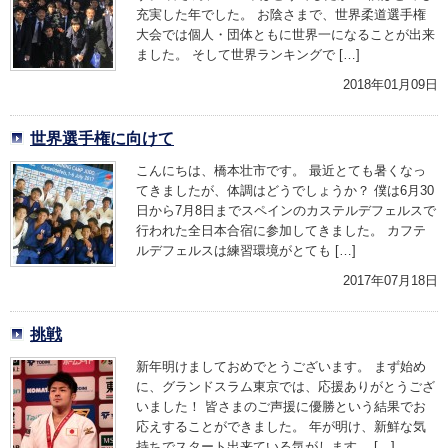
充実した年でした。 お陰さまで、世界柔道選手権
大会では個人・団体ともに世界一になることが出来
ました。 そして世界ランキングで […]
2018年01月09日
世界選手権に向けて
こんにちは、橋本壮市です。 最近とても暑くなっ
てきましたが、体調はどうでしょうか？ 僕は6月30
日から7月8日までスペインのカステルデフェルスで
行われた全日本合宿に参加してきました。 カフテ
ルデフェルスは練習環境がとても […]
2017年07月18日
挑戦
新年明けましておめでとうございます。 まず始め
に、グランドスラム東京では、応援ありがとうござ
いました！ 皆さまのご声援に優勝という結果でお
応えすることができました。 年が明け、新鮮な気
持ちでスタート出来ている気がします。 […]