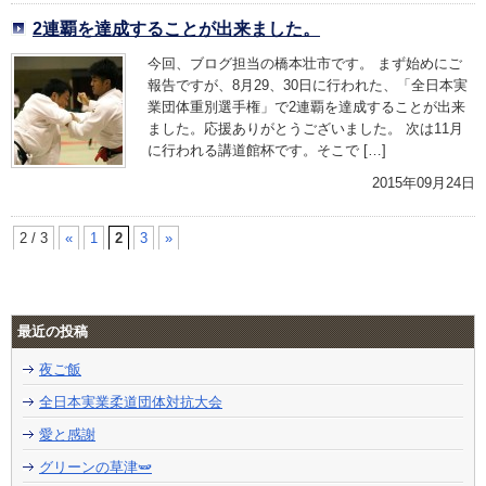
2連覇を達成することが出来ました。
今回、ブログ担当の橋本壮市です。 まず始めにご
報告ですが、8月29、30日に行われた、「全日本実
業団体重別選手権」で2連覇を達成することが出来
ました。応援ありがとうございました。 次は11月
に行われる講道館杯です。そこで […]
2015年09月24日
2 / 3
«
1
2
3
»
最近の投稿
夜ご飯
全日本実業柔道団体対抗大会
愛と感謝
グリーンの草津🫛