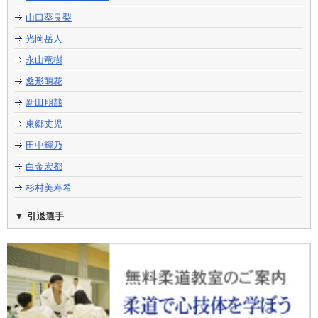
山口葵良梨
光岡岳人
永山竜樹
桑形萌花
新田朋哉
東郷丈児
田中輝乃
白金宏都
杉村美寿希
引退選手