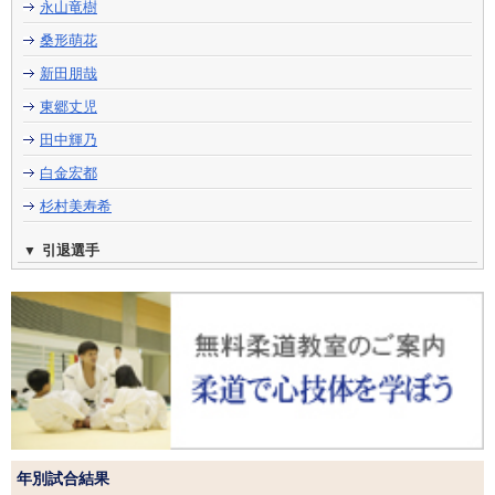
永山竜樹
桑形萌花
新田朋哉
東郷丈児
田中輝乃
白金宏都
杉村美寿希
引退選手
年別試合結果