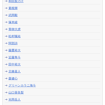
和田梨乃子
素根輝
武岡毅
塚本綾
青栁大虎
松村颯祐
阿部詩
藤鷹裕大
近藤隼斗
田中裕大
北條嘉人
森健心
グリーンカラニ海斗
山口葵良梨
光岡岳人