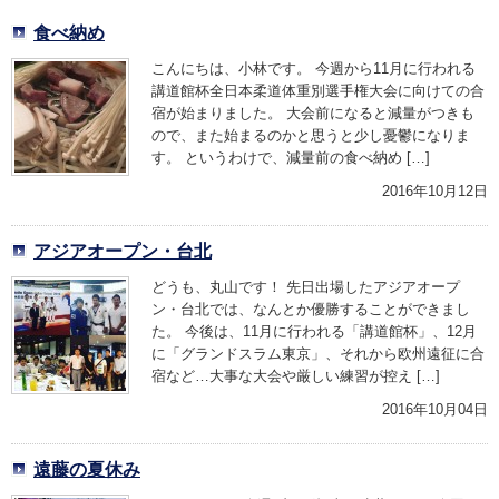
食べ納め
こんにちは、小林です。 今週から11月に行われる
講道館杯全日本柔道体重別選手権大会に向けての合
宿が始まりました。 大会前になると減量がつきも
ので、また始まるのかと思うと少し憂鬱になりま
す。 というわけで、減量前の食べ納め […]
2016年10月12日
アジアオープン・台北
どうも、丸山です！ 先日出場したアジアオープ
ン・台北では、なんとか優勝することができまし
た。 今後は、11月に行われる「講道館杯」、12月
に「グランドスラム東京」、それから欧州遠征に合
宿など…大事な大会や厳しい練習が控え […]
2016年10月04日
遠藤の夏休み