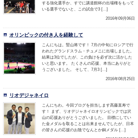
する強化選手か、すでに講道館杯の出場権をもって
いる選手でないと、この試合で3 […]
2016年09月06日
オリンピックの付き人を経験して
こんにちは。竪山将です！ 7月の中旬にロシアで行
われたグランドスラム・チュメニに出場しました。
結果は3位でしたが、この負けを必ず次に活かした
いと思います。 たくさんの応援、本当にありがと
うございました。 そして、7月3 […]
2016年08月25日
リオデジャネイロ
こんにちわ。今回ブログを担当します髙藤直寿で
す！ まず、リオデジャネイロオリンピックでは沢
山の応援ありがとうございました。 目標にしてい
た金メダルを取ることは出来ませんでしたが、日本
の皆さんの応援のお陰でなんとか銅メダル […]