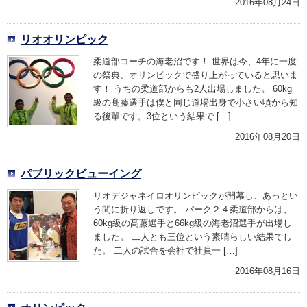
2016年08月24日
リオオリンピック
柔道部コーチの海老沼です！ 世界は今、4年に一度
の祭典、オリンピックで盛り上がっていると思いま
す！ うちの柔道部からも2人出場しました。 60kg
級の髙藤選手は僕と同じ道場出身で小さい頃から知
る後輩です。3位という結果で […]
2016年08月20日
パブリックビューイング
リオデジャネイロオリンピックが開幕し、あっとい
う間に折り返しです。 パーク２４柔道部からは、
60kg級の髙藤選手と66kg級の海老沼選手が出場し
ました。 二人とも三位という素晴らしい結果でし
た。 二人の試合を会社で社員一 […]
2016年08月16日