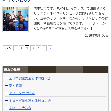
オリンピック
橋本壮市です。 8月5日からブラジルで開催される
リオデジャネイロオリンピックに同行させてもら
い、選手のサポートをしながら、オリンピックの雰
囲気、緊張感などを感じてきます。 パーク２４か
らは2名の選手が出場し優勝を期待され […]
2016年08月05日
2 / 5
«
1
2
3
4
5
»
最近の投稿
全日本実業柔道団体対抗大会
愛と感謝
グリーンの草津🫛
全日本実業柔道団体対抗大会
高崎白衣大観音