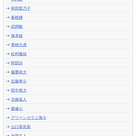
和田梨乃子
素根輝
武岡毅
塚本綾
青栁大虎
松村颯祐
阿部詩
藤鷹裕大
近藤隼斗
田中裕大
北條嘉人
森健心
グリーンカラニ海斗
山口葵良梨
光岡岳人