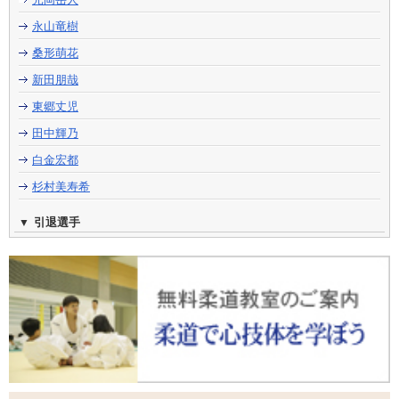
永山竜樹
桑形萌花
新田朋哉
東郷丈児
田中輝乃
白金宏都
杉村美寿希
引退選手