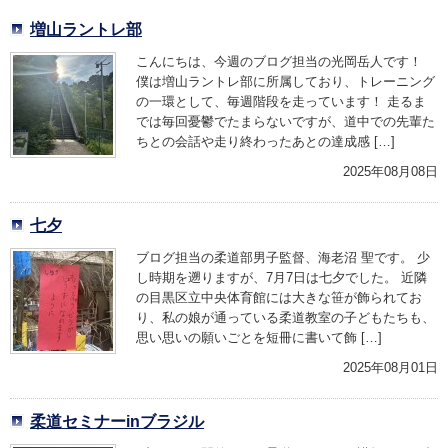
増山ラントレ部
こんにちは、今週のブログ担当の光岡岳人です！
僕は増山ラントレ部に所属しており、トレーニング
の一環として、毎週階段を走っています！ 走るま
では毎回憂鬱でたまらないですが、道中での先輩た
ちとの会話や走り終わったあとの達成感 […]
2025年08月08日
七夕
ブログ担当の柔道部男子監督、海老沼 聖です。 少
し時期を遡りますが、7月7日は七夕でした。 近隣
の目黒区立中央体育館には大きな笹が飾られてお
り、私の娘が通っている柔道教室の子どもたちも、
思い思いの願いごとを短冊に書いて飾 […]
2025年08月01日
柔道セミナーinブラジル