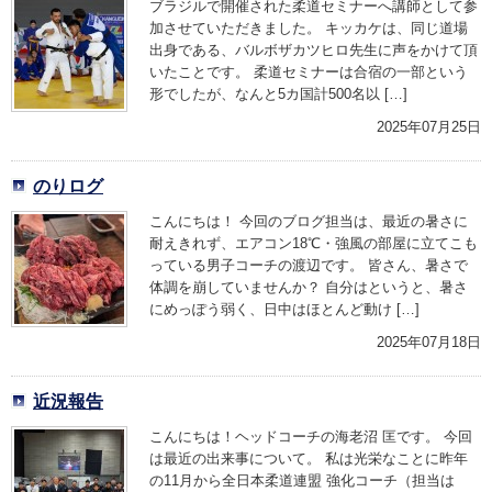
ブラジルで開催された柔道セミナーへ講師として参
加させていただきました。 キッカケは、同じ道場
出身である、バルボザカツヒロ先生に声をかけて頂
いたことです。 柔道セミナーは合宿の一部という
形でしたが、なんと5カ国計500名以 […]
2025年07月25日
のりログ
こんにちは！ 今回のブログ担当は、最近の暑さに
耐えきれず、エアコン18℃・強風の部屋に立てこも
っている男子コーチの渡辺です。 皆さん、暑さで
体調を崩していませんか？ 自分はというと、暑さ
にめっぽう弱く、日中はほとんど動け […]
2025年07月18日
近況報告
こんにちは！ヘッドコーチの海老沼 匡です。 今回
は最近の出来事について。 私は光栄なことに昨年
の11月から全日本柔道連盟 強化コーチ（担当は