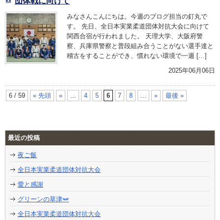
団体戦に向けて
みなさんこんにちは。今週のブログ担当の釘丸で
す。 先日、全日本実業柔道団体対抗大会に向けて
関西合宿が行われました。 天理大学、大阪府警
察、兵庫県警察と普段組み合うことがない選手達と
稽古をすることができ、慣れない環境で一週 […]
2025年06月06日
6 / 59
« 先頭
«
...
4
5
6
7
8
...
»
最後 »
最近の投稿
夜ご飯
全日本実業柔道団体対抗大会
愛と感謝
グリーンの草津🫛
全日本実業柔道団体対抗大会