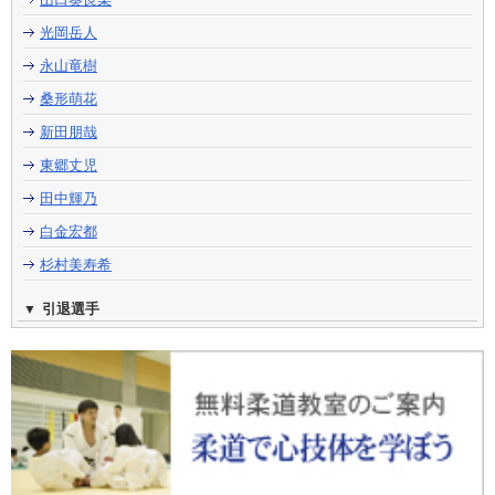
光岡岳人
永山竜樹
桑形萌花
新田朋哉
東郷丈児
田中輝乃
白金宏都
杉村美寿希
引退選手