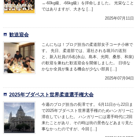
→-60kg級、-66kg級）を拝命しました。 光栄なこと
ではありますが、大きな […]
2025年07月11日
歓送迎会
こんにちは！ブログ担当の柔道部女子コーチ小林で
す。 先日、柔道部では、退社される堀川の送別
と、新入社員の5名(永山、島本、光岡、桑形、和泉)
の歓迎を兼ねた歓送迎会を開催しました。 日頃な
かなか全員が集まる機会が少ない部員 […]
2025年07月04日
2025年ブダペスト世界柔道選手権大会
今週のブログ担当の長澤です。 6月11日から22日ま
で2025年ブダペスト世界選手権のためハンガリーに
滞在していました。 ハンガリーには選手時代に2回
来たことがあり、その時は街の景色などあまり見た
事なかったのですが、今回 […]