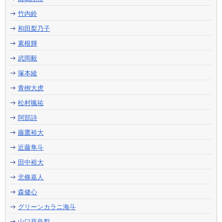
竹内鈴
和田梨乃子
素根輝
武岡毅
塚本綾
青栁大虎
松村颯祐
阿部詩
藤鷹裕大
近藤隼斗
田中裕大
北條嘉人
森健心
グリーンカラニ海斗
山口葵良梨