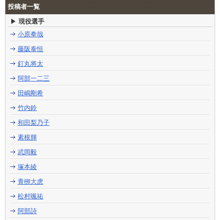
投稿者一覧
現役選手
小原拳哉
藤阪泰恒
釘丸将太
阿部一二三
田嶋剛希
竹内鈴
和田梨乃子
素根輝
武岡毅
塚本綾
青栁大虎
松村颯祐
阿部詩