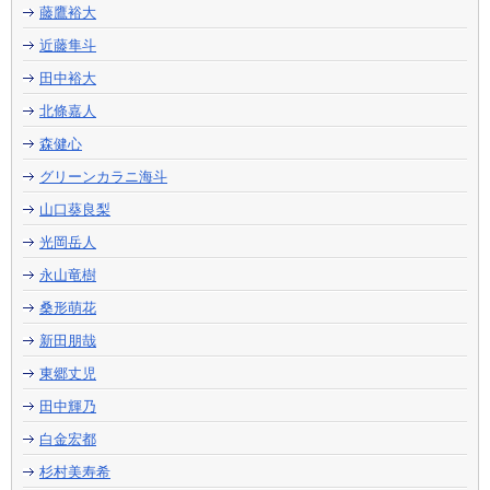
藤鷹裕大
近藤隼斗
田中裕大
北條嘉人
森健心
グリーンカラニ海斗
山口葵良梨
光岡岳人
永山竜樹
桑形萌花
新田朋哉
東郷丈児
田中輝乃
白金宏都
杉村美寿希