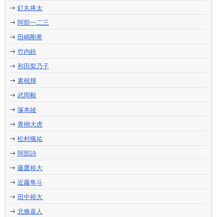
釘丸将太
阿部一二三
田嶋剛希
竹内鈴
和田梨乃子
素根輝
武岡毅
塚本綾
青栁大虎
松村颯祐
阿部詩
藤鷹裕大
近藤隼斗
田中裕大
北條嘉人