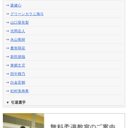
森健心
グリーンカラニ海斗
山口葵良梨
光岡岳人
永山竜樹
桑形萌花
新田朋哉
東郷丈児
田中輝乃
白金宏都
杉村美寿希
引退選手