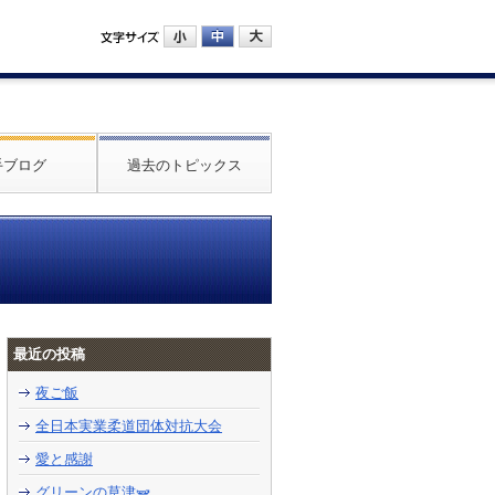
手ブログ
過去のトピックス
最近の投稿
夜ご飯
全日本実業柔道団体対抗大会
愛と感謝
グリーンの草津🫛