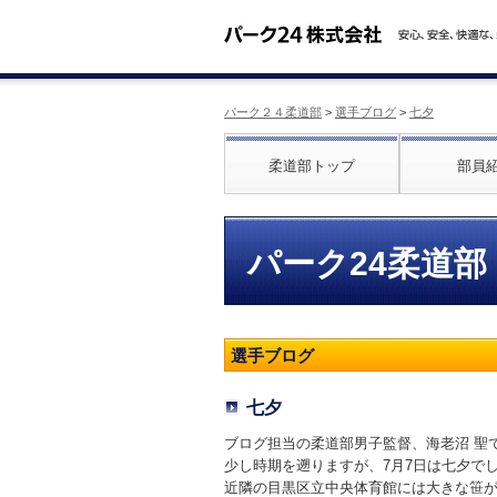
パーク２４柔道部
>
選手ブログ
>
七夕
柔道部トップ
部員
パーク24柔道部
選手ブログ
七夕
ブログ担当の柔道部男子監督、海老沼 聖
少し時期を遡りますが、7月7日は七夕で
近隣の目黒区立中央体育館には大きな笹