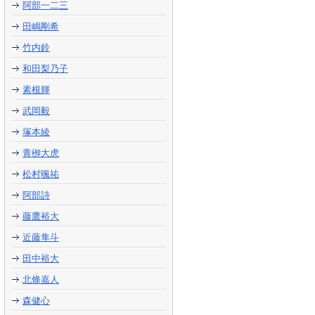
阿部一二三
田嶋剛希
竹内鈴
和田梨乃子
素根輝
武岡毅
塚本綾
青栁大虎
松村颯祐
阿部詩
藤鷹裕大
近藤隼斗
田中裕大
北條嘉人
森健心